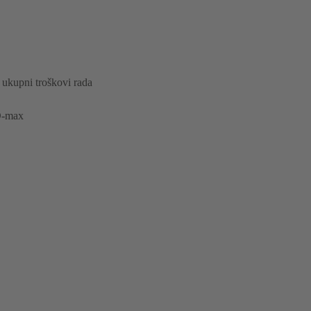
 ukupni troškovi rada
 D-max