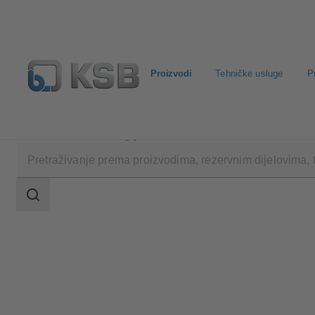
Proizvodi
Tehničke usluge
P
Proizvodi
Katalog proizvoda
Amarex
Raspon
pretraživanja
Raspon
pretraživanja