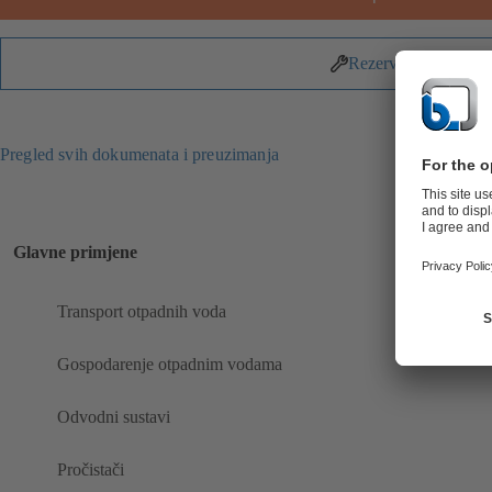
Rezervni dijelovi
Pregled svih dokumenata i preuzimanja
Glavne primjene
Transport otpadnih voda
Gospodarenje otpadnim vodama
Odvodni sustavi
Pročistači