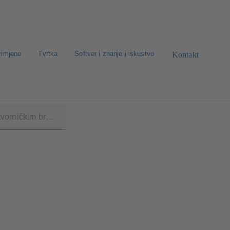
rimjene
Tvrtka
Softver i znanje i iskustvo
Kontakt