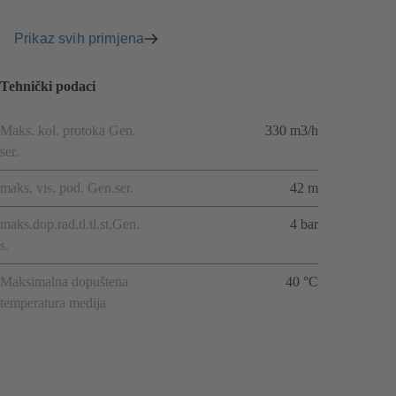
Prikaz svih primjena
Tehnički podaci
Maks. kol. protoka Gen.
330 m3/h
ser.
maks. vis. pod. Gen.ser.
42 m
maks.dop.rad.tl.tl.st.Gen.
4 bar
s.
Maksimalna dopuštena
40 °C
temperatura medija