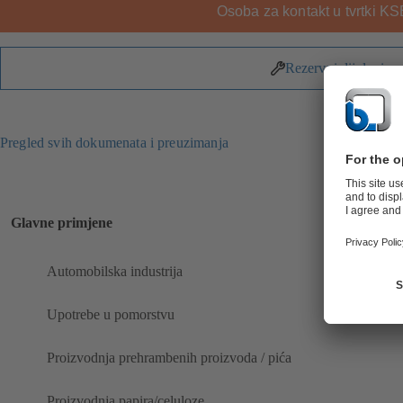
Osoba za kontakt u tvrtki KS
Rezervni dijelovi
Pregled svih dokumenata i preuzimanja
Glavne primjene
Automobilska industrija
Upotrebe u pomorstvu
Proizvodnja prehrambenih proizvoda / pića
Proizvodnja papira/celuloze