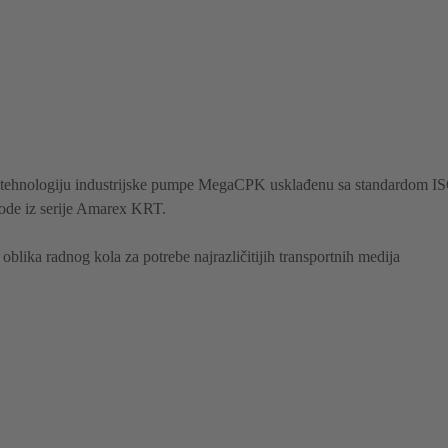
u tehnologiju industrijske pumpe MegaCPK usklađenu sa standardom I
ode iz serije Amarex KRT.
oblika radnog kola za potrebe najrazličitijih transportnih medija