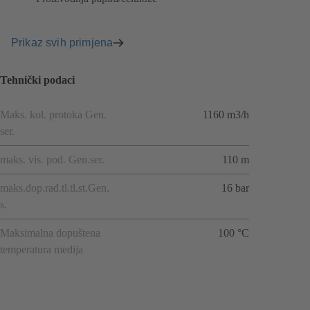
Prikaz svih primjena
Tehnički podaci
Maks. kol. protoka Gen.
1160 m3/h
ser.
maks. vis. pod. Gen.ser.
110 m
maks.dop.rad.tl.tl.st.Gen.
16 bar
s.
Maksimalna dopuštena
100 °C
temperatura medija