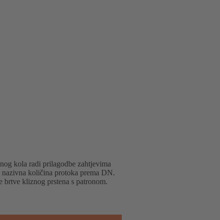
nog kola radi prilagodbe zahtjevima
če, nazivna količina protoka prema DN.
ke brtve kliznog prstena s patronom.