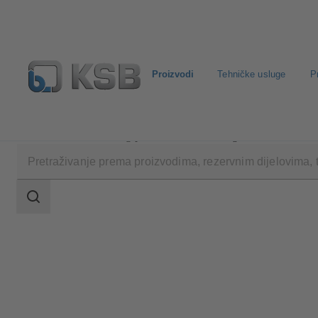
Proizvodi
Tehničke usluge
P
Proizvodi
Katalog proizvoda
Estigia
Raspon
pretraživanja
Raspon
pretraživanja