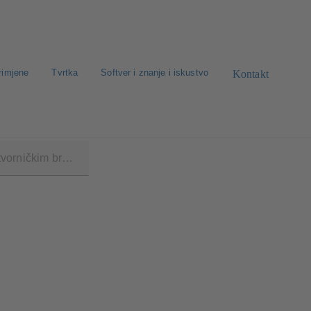
rimjene
Tvrtka
Softver i znanje i iskustvo
Kontakt