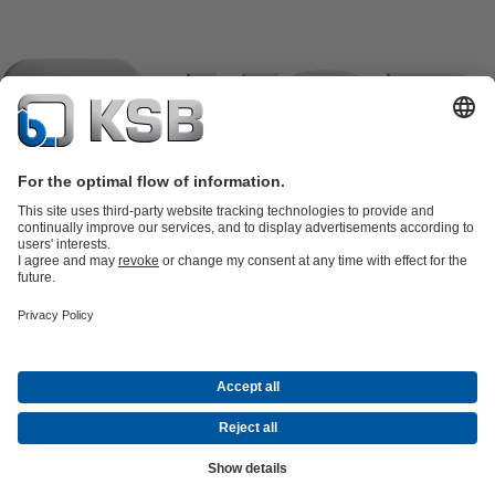
Katalog proizvoda
KSB SupremeServ: Spare Parts
KSB
SupremeServ: Premium servis za pumpe i armature
Košarica
Softver i
znanje i iskustvo
Tehnologija obrade otpadnih voda
Tehnologija vode
Industrijska
tehnologija
Građevinska tehnologija
Energetska tehnologija
Tvrtka
Događaji
Mediji
Career opportunities at KSB
Društvene mreže
Kontakt
© KSB črpalke in armature d.o.o.
Zaštita podataka
Izjava o odricanju odgovornosti
Impresum
Odredbe i