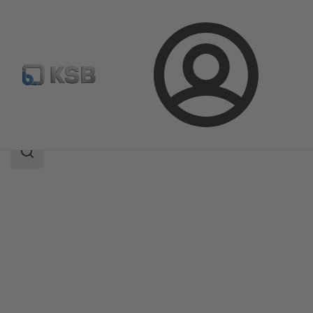
Prijava
Proizvodi
Katalog proizvoda
KTS53A
Raspon
pretraživanja
Raspon
pretraživanja