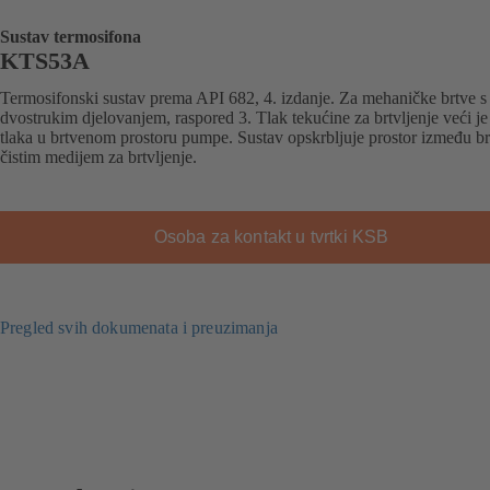
Sustav termosifona
KTS53A
Termosifonski sustav prema API 682, 4. izdanje. Za mehaničke brtve s
dvostrukim djelovanjem, raspored 3. Tlak tekućine za brtvljenje veći je
tlaka u brtvenom prostoru pumpe. Sustav opskrbljuje prostor između br
čistim medijem za brtvljenje.
Osoba za kontakt u tvrtki KSB
Pregled svih dokumenata i preuzimanja