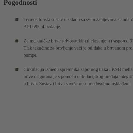
Pogodnosti
Termosifonski sustav u skladu sa svim zahtjevima standar
API 682, 4. izdanje.
Za mehaničke brtve s dvostrukim djelovanjem (raspored 3)
Tlak tekućine za brtvljenje veći je od tlaka u brtvenom pro
pumpe.
Cirkulacija između spremnika zapornog tlaka i KSB meha
brtve osigurana je s pomoću cirkulacijskog uređaja integri
u brtvu. Sustav i brtva savršeno su međusobno usklađeni.