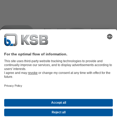
Katalog proizvoda
KSB SupremeServ: Spare Parts
KSB
SupremeServ: Premium servis za pumpe i armature
Košarica
Softver i
znanje i iskustvo
Tehnologija obrade otpadnih voda
Tehnologija vode
Industrijska
tehnologija
Građevinska tehnologija
Energetska tehnologija
Tvrtka
Događaji
Mediji
Career opportunities at KSB
Društvene mreže
Kontakt