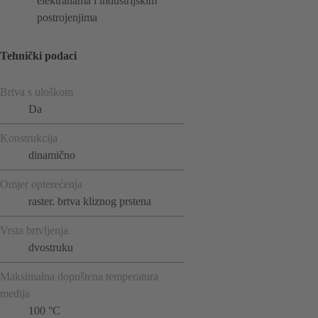
elektranama i industrijskim
postrojenjima
Tehnički podaci
Brtva s uloškom
Da
Konstrukcija
dinamično
Omjer opterećenja
raster. brtva kliznog prstena
Vrsta brtvljenja
dvostruku
Maksimalna dopuštena temperatura
medija
100 °C