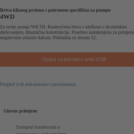
Brtva kliznog prstena s patronom specifična za pumpu
4WD
Za seriju pumpi WKTB. Rasterećena brtva s uloškom s dvostrukim
djelovanjem, dinamična konstrukcija. Posebno namijenjena za primjene
negativnim usisnim tlakom. Prikladna za shemu 52.
Osoba za kontakt u tvrtki KSB
Pregled svih dokumenata i preuzimanja
Glavne primjene
Transport kondenzata u