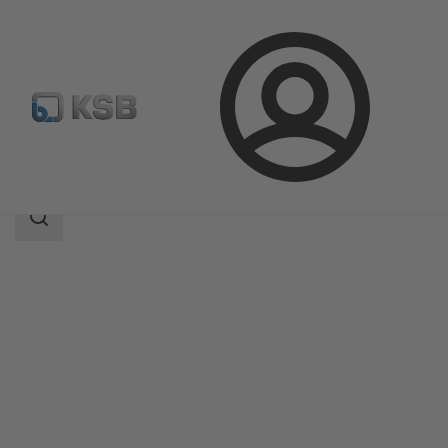
Prijava
Proizvodi
Katalog proizvoda
4WD
Raspon
pretraživanja
Raspon
pretraživanja