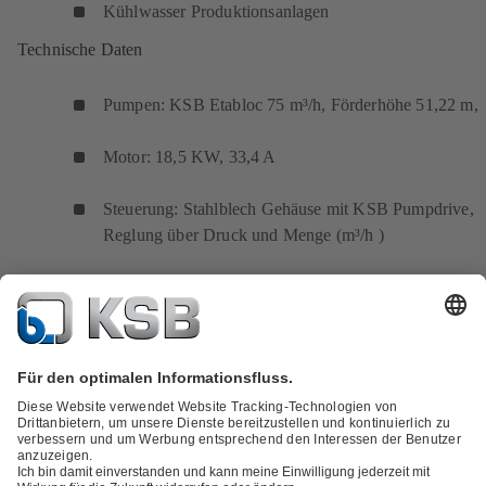
Kühlwasser Produktionsanlagen
Technische Daten
Pumpen: KSB Etabloc 75 m³/h, Förderhöhe 51,22 m,
Motor: 18,5 KW, 33,4 A
Steuerung: Stahlblech Gehäuse mit KSB Pumpdrive,
Reglung über Druck und Menge (m³/h )
Leckagewanne und Rohrleitung: 3 mm Edelstahlblech