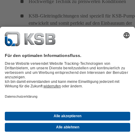
Hochwertige Technik zu preiswerten Konditionen
KSB-Gleitringdichtungen sind speziell für KSB-Pum
entwickelt und somit perfekt auf den Einbauraum der
Pumpe abgestimmt
Service
Handel
Anlagenbau
Standorte
Zertifizierungen
Stellenangebote
Downloads