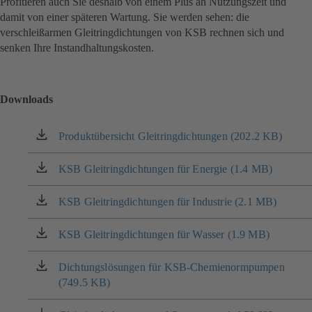
Profitieren auch Sie deshalb von einem Plus an Nutzungszeit und
damit von einer späteren Wartung. Sie werden sehen: die
verschleißarmen Gleitringdichtungen von KSB rechnen sich und
senken Ihre Instandhaltungskosten.
Downloads
Produktübersicht Gleitringdichtungen (202.2 KB)
(öffnet
in
einem
KSB Gleitringdichtungen für Energie (1.4 MB)
(öffnet
neuen
in
Tab)
einem
KSB Gleitringdichtungen für Industrie (2.1 MB)
(öffnet
neuen
in
Tab)
einem
KSB Gleitringdichtungen für Wasser (1.9 MB)
(öffnet
neuen
in
Tab)
einem
Dichtungslösungen für KSB-Chemienormpumpen
(öffnet
neuen
(749.5 KB)
in
Tab)
einem