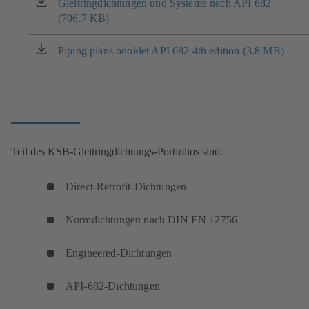
neuen
Gleitringdichtungen und Systeme nach API 682
(öffnet
Tab)
(706.7 KB)
in
einem
neuen
Piping plans booklet API 682 4th edition (3.8 MB)
(öffnet
Tab)
in
einem
neuen
Tab)
Teil des KSB-Gleitringdichtungs-Portfolios sind:
Direct-Retrofit-Dichtungen
Normdichtungen nach DIN EN 12756
Engineered-Dichtungen
API-682-Dichtungen