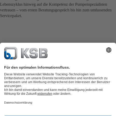
Lebenszyklus hinweg auf die Kompetenz der Pumpenspezialisten
vertrauen – vom ersten Beratungsgespräch bis hin zum umfassenden
Servicepaket.
Wir sind für Sie da.
Tel. +49 2131 366698-0
Service-Center Neuss
24h-Rufbereitschaft: +49 2131 366698-29
Tel. +49 2234 27665-0
Service-Center Köln
24h-Rufbereitschaft: +49 2234 27665-0
Tel. +49 2262 6990-0
Service-Center Wiehl
24h-Rufbereitschaft: +49 2262 6990-0
Tel. +49 2302 98217-0
Service-Center Witten
24h-Rufbereitschaft: +49 2302 98217-0