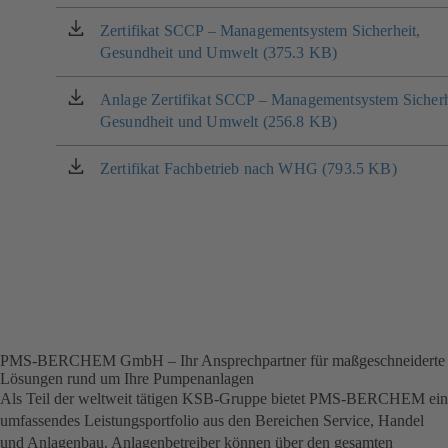
einem
neuen
Zertifikat SCCP – Managementsystem Sicherheit,
(öffnet
Tab)
Gesundheit und Umwelt (375.3 KB)
in
einem
neuen
Anlage Zertifikat SCCP – Managementsystem Sicherh
(öffnet
Tab)
Gesundheit und Umwelt (256.8 KB)
in
einem
neuen
Zertifikat Fachbetrieb nach WHG (793.5 KB)
(öffnet
Tab)
in
einem
neuen
Tab)
PMS-BERCHEM GmbH – Ihr Ansprechpartner für maßgeschneiderte
Lösungen rund um Ihre Pumpenanlagen
Als Teil der weltweit tätigen KSB-Gruppe bietet PMS-BERCHEM ein
umfassendes Leistungsportfolio aus den Bereichen Service, Handel
und Anlagenbau. Anlagenbetreiber können über den gesamten