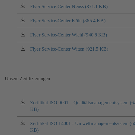
Flyer Service-Center Neuss (871.1 KB)
(öffnet
in
einem
Flyer Service-Center Köln (865.4 KB)
(öffnet
neuen
in
Tab)
einem
Flyer Service-Center Wiehl (940.8 KB)
(öffnet
neuen
in
Tab)
einem
Flyer Service-Center Witten (921.5 KB)
(öffnet
neuen
in
Tab)
einem
neuen
Tab)
Unsere Zertifizierungen
Zertifikat ISO 9001 – Qualitätsmanagementsystem (6
(öffnet
KB)
in
einem
neuen
Zertifikat ISO 14001 - Umweltmanagementsystem (6
(öffnet
Tab)
KB)
in