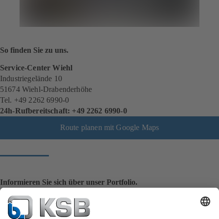
So finden Sie zu uns.
Service-Center Wiehl
Industriegelände 10
51674 Wiehl-Drabenderhöhe
Tel. +49 2262 6990-0
24h-Rufbereitschaft: +49 2262 6990-0
Route planen mit Google Maps
Informieren Sie sich über unser Portfolio.
Service-Center kennenlernen