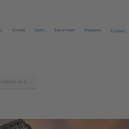
ns
Société
Outils
Savoir-Faire
Magazine
Contact
roduit
Catalogue & liste de prix E-Paper
Recherche standard