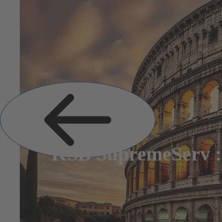
Diapositive
précédente
KSB SupremeServ : a