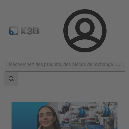
Sélectionner pompes & vannes standards
Configurer un pr
Connexion
Services
Optimisation
Champ
des
recherches
Champ
des
recherches