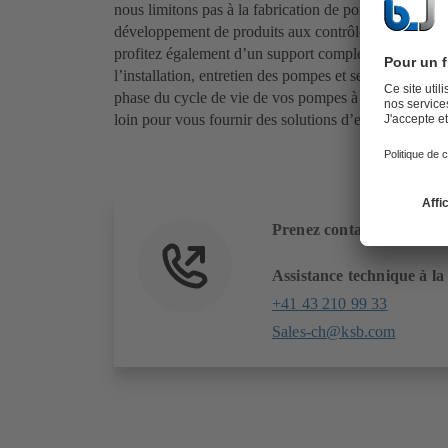
nous limitons pas à la fabrication de pompes, nous 
développement de produits aux contrôles, applications
profitez également d’un support complet sur site : sur
l’installation, entretien des pompes et service comp
phase du cycle de vie de vos pompes à solides KSB. 
loin pour vous fournir des solutions d’entretien sur m
Prenez contact avec nous
Assistance technique à la
+41 43 210 99 33
Sales-ch@ksb.com