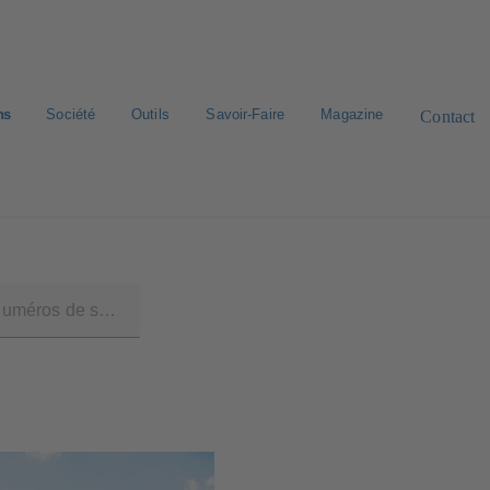
ns
Société
Outils
Savoir-Faire
Magazine
Contact
roduit
Catalogue & liste de prix E-Paper
Recherche standard