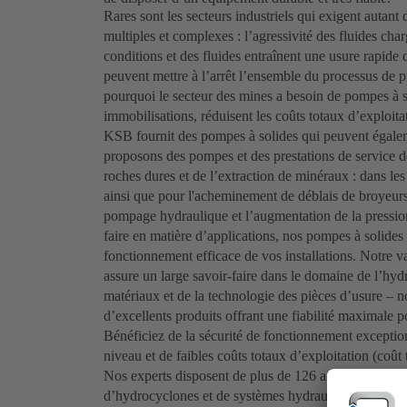
Rares sont les secteurs industriels qui exigent autant
multiples et complexes : l’agressivité des fluides cha
conditions et des fluides entraînent une usure rapid
peuvent mettre à l’arrêt l’ensemble du processus de p
pourquoi le secteur des mines a besoin de pompes à so
immobilisations, réduisent les coûts totaux d’exploitat
KSB fournit des pompes à solides qui peuvent égalem
proposons des pompes et des prestations de service de
roches dures et de l’extraction de minéraux : dans l
ainsi que pour l'acheminement de déblais de broyeurs 
pompage hydraulique et l’augmentation de la pression
faire en matière d’applications, nos pompes à solides d
fonctionnement efficace de vos installations. Notre
assure un large savoir-faire dans le domaine de l’hyd
matériaux et de la technologie des pièces d’usure – 
d’excellents produits offrant une fiabilité maximale p
Bénéficiez de la sécurité de fonctionnement exceptio
niveau et de faibles coûts totaux d’exploitation (coût 
Nos experts disposent de plus de 126 ans d’expérienc
d’hydrocyclones et de systèmes hydrauliques très rési