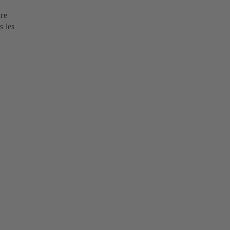
dre
s les