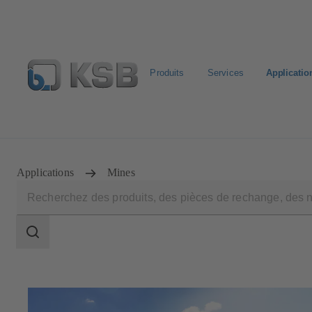
Produits
Services
Applicatio
Sélectionner pompes & vannes standards
Configurer un p
Applications
Mines
Champ
des
recherches
Champ
des
recherches