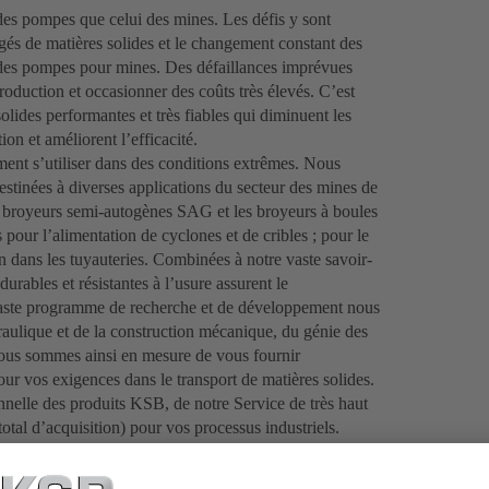
 des pompes que celui des mines. Les défis y sont
rgés de matières solides et le changement constant des
e des pompes pour mines. Des défaillances imprévues
roduction et occasionner des coûts très élevés. C’est
lides performantes et très fiables qui diminuent les
ion et améliorent l’efficacité.
ent s’utiliser dans des conditions extrêmes. Nous
stinées à diverses applications du secteur des mines de
es broyeurs semi-autogènes SAG et les broyeurs à boules
pour l’alimentation de cyclones et de cribles ; pour le
 dans les tuyauteries. Combinées à notre vaste savoir-
urables et résistantes à l’usure assurent le
 vaste programme de recherche et de développement nous
raulique et de la construction mécanique, du génie des
nous sommes ainsi en mesure de vous fournir
our vos exigences dans le transport de matières solides.
nnelle des produits KSB, de notre Service de très haut
total d’acquisition) pour vos processus industriels.
e en matière de pompes centrifuges à solides,
stants à l’usure. En tant que fournisseur global, nous ne