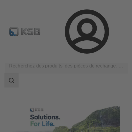
Sélectionner pompes & vannes standards
Configurer un pr
Connexion
Société
La durabilité
Champ
des
recherches
Champ
des
recherches