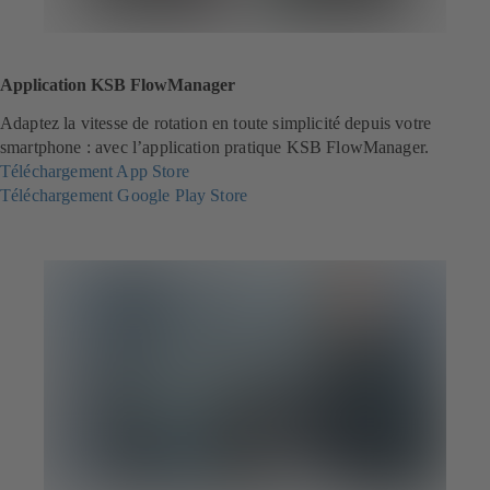
Application KSB FlowManager
Adaptez la vitesse de rotation en toute simplicité depuis votre
smartphone : avec l’application pratique KSB FlowManager.
Téléchargement App Store
(
Téléchargement Google Play Store
s
(
'
s
o
'
u
o
v
u
r
v
e
r
d
e
a
d
n
a
s
n
u
s
n
u