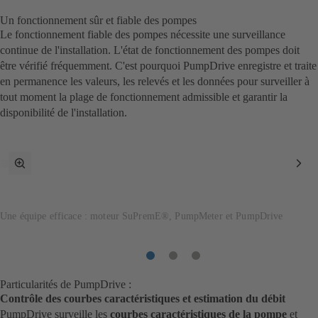
Un fonctionnement sûr et fiable des pompes
Le fonctionnement fiable des pompes nécessite une surveillance
continue de l'installation. L'état de fonctionnement des pompes doit
être vérifié fréquemment. C'est pourquoi PumpDrive enregistre et traite
en permanence les valeurs, les relevés et les données pour surveiller à
tout moment la plage de fonctionnement admissible et garantir la
disponibilité de l'installation.
Passer
Pos
en
suiv
mode
plein
Une équipe efficace : moteur SuPremE®, PumpMeter et PumpDrive
écran
Poste
Poste
Poste
1
2
3
Particularités de PumpDrive :
Contrôle des courbes caractéristiques et estimation du débit
PumpDrive surveille les
courbes caractéristiques de la pompe
et