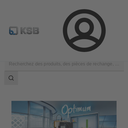
Sélectionner pompes & vannes standards
Configurer un pr
Connexion
Applications
Automation
PumpDrive
Champ
des
recherches
Champ
des
recherches