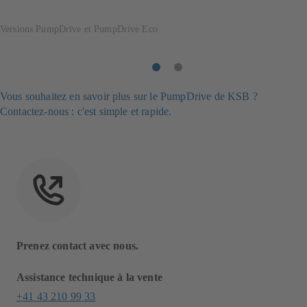
mode
plein
Versions PumpDrive et PumpDrive Eco
écran
Poste
Poste
1
2
Vous souhaitez en savoir plus sur le PumpDrive de KSB ?
Contactez-nous : c'est simple et rapide.
Prenez contact avec nous.
Assistance technique à la vente
+41 43 210 99 33