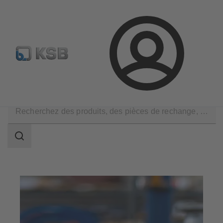
Sélectionner pompes & vannes standards
Configurer un pr
Connexion
Société
Carrière
Champ
des
recherches
Champ
des
recherches