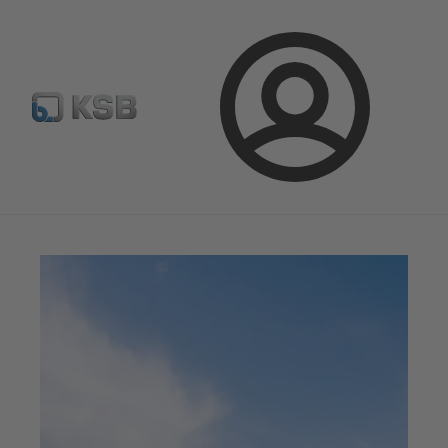
Sélectionner pompes & vannes standards
Configurer un pr
Connexion
Magazine
Parlons applications