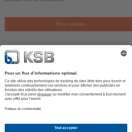
Nous contacter
Catalogue produits
KSB SupremeServ : Pièces de rechange
Premium
service : service premium pour les pompes et les robinets
Panier
Outils
Eaux usées
Gestion des eaux
Industrie
Bâtiment
Énergie