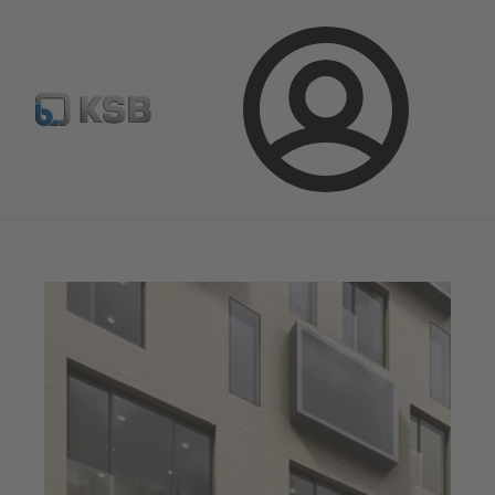
Sélectionner pompes & vannes standards
Configurer un pr
Connexion
Magazine
Parlons applications