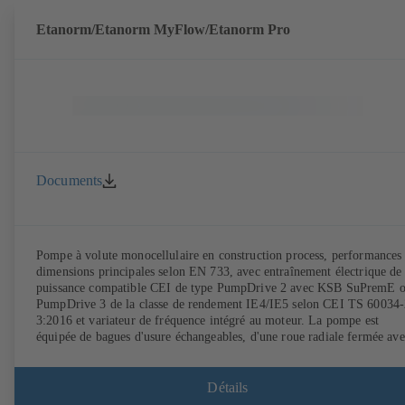
Etanorm/Etanorm MyFlow/Etanorm Pro
Documents
Pompe à volute monocellulaire en construction process, performances 
dimensions principales selon EN 733, avec entraînement électrique de
puissance compatible CEI de type PumpDrive 2 avec KSB SuPremE 
PumpDrive 3 de la classe de rendement IE4/IE5 selon CEI TS 60034-
3:2016 et variateur de fréquence intégré au moteur. La pompe est
équipée de bagues d'usure échangeables, d'une roue radiale fermée ave
aubes à double courbure et d'une garniture mécanique simple ou doub
selon EN 12756. Arbre au droit de la garniture d'étanchéité d'arbre av
chemise d'arbre sous garniture échangeable. La construction process
Détails
permet le démontage de l'accouplement, des supports de palier et de la