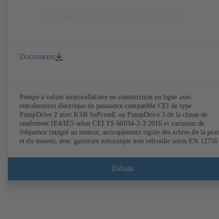
Documents
Pompe à volute monocellulaire en construction en ligne avec
entraînement électrique de puissance compatible CEI de type
PumpDrive 2 avec KSB SuPremE ou PumpDrive 3 de la classe de
rendement IE4/IE5 selon CEI TS 60034-2-3:2016 et variateur de
fréquence intégré au moteur, accouplement rigide des arbres de la po
et du moteur, avec garniture mécanique non refroidie selon EN 12756 
bagues d'usure échangeables. Lanterne d'entraînement en fonte grise.
Points de fixation selon la norme CEI 60072, dimensions extérieures
suivant DIN V 42673 (07-2011). Version ATEX disponible. Bien en
Détails
avance sur les exigences d'efficacité des directives ErP.