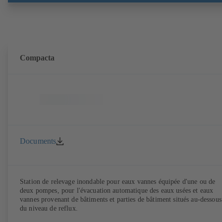
roue sans que le corps de pompe soit démonté des tuyauteries. Points 
fixation selon la norme CEI 60072, dimensions extérieures suivant
DIN V 42673 (07-2011). Version ATEX disponible. Bien en avance su
les exigences d'efficacité des directives ErP.
Compacta
Documents
Station de relevage inondable pour eaux vannes équipée d'une ou de
deux pompes, pour l'évacuation automatique des eaux usées et eaux
vannes provenant de bâtiments et parties de bâtiment situés au-dessous
du niveau de reflux.