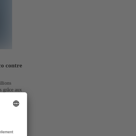
o contre
llions
ns grâce aux