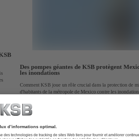
c KSB
Des pompes géantes de KSB protègent Mexic
les inondations
is
es
Comment KSB joue un rôle crucial dans la protection de mi
d'habitants de la métropole de Mexico contre les inondatio
pompes submersibles pour eaux usées.
En savoir plus