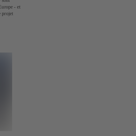
 sont
Europe - et
 projet