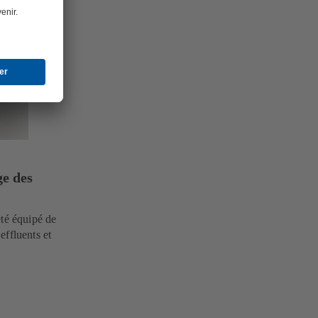
ge des
été équipé de
effluents et