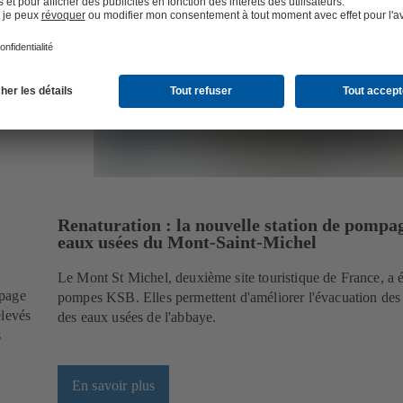
Renaturation : la nouvelle station de pompa
eaux usées du Mont-Saint-Michel
Le Mont St Michel, deuxième site touristique de France, a 
mpage
pompes KSB. Elles permettent d'améliorer l'évacuation des 
élevés
des eaux usées de l'abbaye.
s
En savoir plus