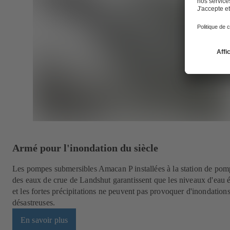
Armé pour l'inondation du siècle
Les pompes submersibles Amacan P installées à la station de po
des eaux de crue de Landshut garantissent que les niveaux d'eau 
et les fortes précipitations ne peuvent pas provoquer d'inondation
désastreuses.
En savoir plus