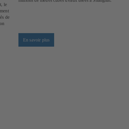
millions de mètres cubes d'eaux usées à Shanghai.
, le
ement
és de
ion
En savoir plus