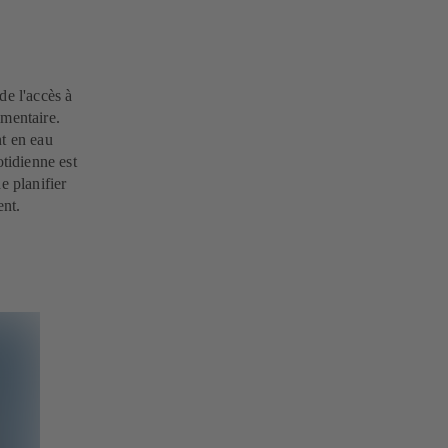
de l'accès à
imentaire.
nt en eau
otidienne est
e planifier
nt.