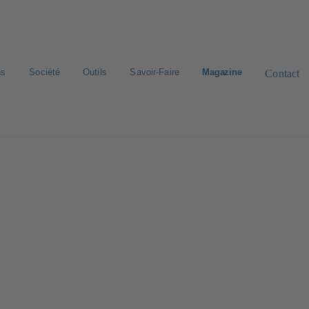
ns
Société
Outils
Savoir-Faire
Magazine
Contact
roduit
Catalogue & liste de prix E-Paper
Recherche standard