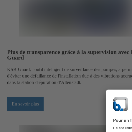
Plus de transparence grâce à la supervision ave
Guard
KSB Guard, l'outil intelligent de surveillance des pompes, a perm
d'éviter une défaillance de l'installation due à des vibrations accru
dans la station d'épuration d'Altenstadt.
En savoir plus