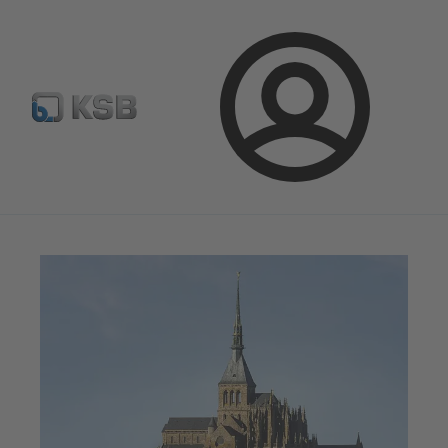
Sélectionner pompes & vannes standards
Configurer un pr
Connexion
Magazine
Parlons applications