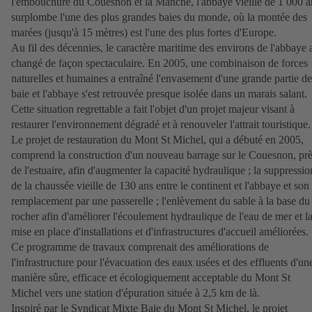
l'embouchure du Couesnon et la Manche, l'abbaye vieille de 1 000 a
surplombe l'une des plus grandes baies du monde, où la montée des
marées (jusqu'à 15 mètres) est l'une des plus fortes d'Europe.
Au fil des décennies, le caractère maritime des environs de l'abbaye 
changé de façon spectaculaire. En 2005, une combinaison de forces
naturelles et humaines a entraîné l'envasement d'une grande partie de
baie et l'abbaye s'est retrouvée presque isolée dans un marais salant.
Cette situation regrettable a fait l'objet d'un projet majeur visant à
restaurer l'environnement dégradé et à renouveler l'attrait touristique.
Le projet de restauration du Mont St Michel, qui a débuté en 2005,
comprend la construction d'un nouveau barrage sur le Couesnon, pr
de l'estuaire, afin d'augmenter la capacité hydraulique ; la suppressio
de la chaussée vieille de 130 ans entre le continent et l'abbaye et son
remplacement par une passerelle ; l'enlèvement du sable à la base du
rocher afin d'améliorer l'écoulement hydraulique de l'eau de mer et l
mise en place d'installations et d'infrastructures d'accueil améliorées.
Ce programme de travaux comprenait des améliorations de
l'infrastructure pour l'évacuation des eaux usées et des effluents d'un
manière sûre, efficace et écologiquement acceptable du Mont St
Michel vers une station d'épuration située à 2,5 km de là.
Inspiré par le Syndicat Mixte Baie du Mont St Michel, le projet