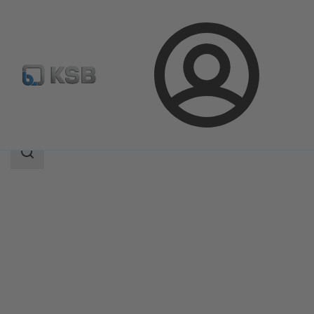
Connexion
Produits
Catalogue produits
MIL 78000
Champ
des
recherches
Champ
des
recherches