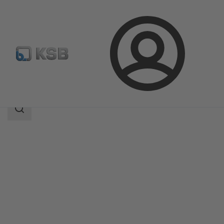
Connexion
Produits
Catalogue produits
Etaprime L
Champ
des
recherches
Champ
des
recherches