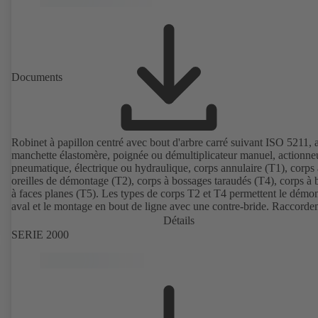
Documents
Robinet à papillon centré avec bout d'arbre carré suivant ISO 5211, 
manchette élastomère, poignée ou démultiplicateur manuel, actionne
pneumatique, électrique ou hydraulique, corps annulaire (T1), corps 
oreilles de démontage (T2), corps à bossages taraudés (T4), corps à 
à faces planes (T5). Les types de corps T2 et T4 permettent le démo
aval et le montage en bout de ligne avec une contre-bride. Raccorde
suivant EN, ASME, JIS.
Détails
SERIE 2000