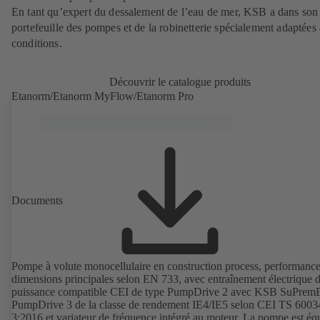
En tant qu’expert du dessalement de l’eau de mer, KSB a dans son
portefeuille des pompes et de la robinetterie spécialement adaptées 
conditions.
Découvrir le catalogue produits
Etanorm/Etanorm MyFlow/Etanorm Pro
Documents
Pompe à volute monocellulaire en construction process, performance
dimensions principales selon EN 733, avec entraînement électrique 
puissance compatible CEI de type PumpDrive 2 avec KSB SuPrem
PumpDrive 3 de la classe de rendement IE4/IE5 selon CEI TS 6003
3:2016 et variateur de fréquence intégré au moteur. La pompe est éq