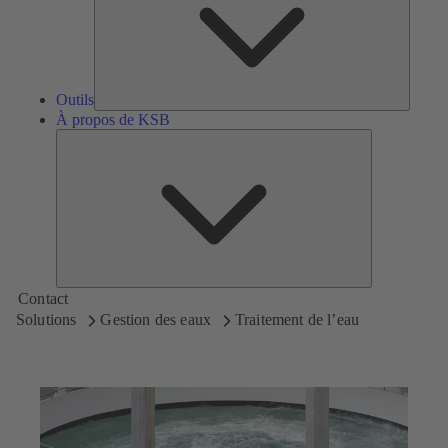
Outils
À propos de KSB
À
propos
de
KSB
Contact
Solutions
Gestion des eaux
Traitement de l’eau