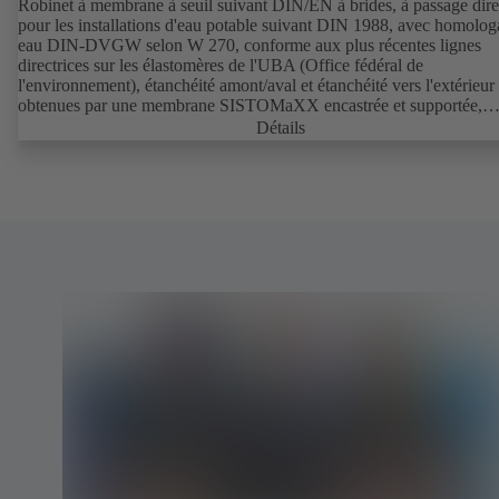
Robinet à membrane à seuil suivant DIN/EN à brides, à passage dire
pour les installations d'eau potable suivant DIN 1988, avec homolog
eau DIN-DVGW selon W 270, conforme aux plus récentes lignes
directrices sur les élastomères de l'UBA (Office fédéral de
l'environnement), étanchéité amont/aval et étanchéité vers l'extérieur
obtenues par une membrane SISTOMaXX encastrée et supportée,
indicateur de position avec protection de la tige intégrée, toutes les p
Détails
fonctionnelles hors du fluide, sans entretien.