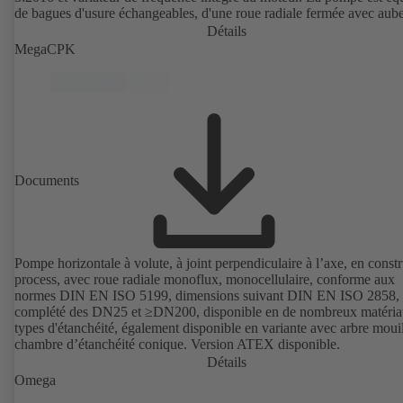
de bagues d'usure échangeables, d'une roue radiale fermée avec aube
double courbure et d'une garniture mécanique simple ou double selo
Détails
EN 12756. Arbre au droit de la garniture d'étanchéité d'arbre avec c
MegaCPK
d'arbre sous garniture échangeable. La construction process permet l
démontage de l'accouplement, des supports de palier et de la roue sa
le corps de pompe soit démonté des tuyauteries. Points de fixation se
norme CEI 60072, dimensions extérieures suivant DIN V 42673 (07
2011). Version ATEX disponible. Bien en avance sur les exigences
d'efficacité des directives ErP.
Documents
Pompe horizontale à volute, à joint perpendiculaire à l’axe, en const
process, avec roue radiale monoflux, monocellulaire, conforme aux
normes DIN EN ISO 5199, dimensions suivant DIN EN ISO 2858,
complété des DN25 et ≥DN200, disponible en de nombreux matéria
types d'étanchéité, également disponible en variante avec arbre mouil
chambre d’étanchéité conique. Version ATEX disponible.
Détails
Omega