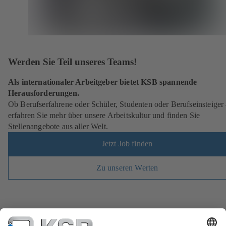
Werden Sie Teil unseres Teams!
Als internationaler Arbeitgeber bietet KSB spannende
Herausforderungen.
Ob Berufserfahrene oder Schüler, Studenten oder Berufseinsteiger
erfahren Sie mehr über unsere Arbeitskultur und finden Sie
Stellenangebote aus aller Welt.
Jetzt Job finden
Zu unseren Werten