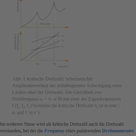
Abb. 1 Kritische Drehzahl: Schematischer
Amplitudenverlauf der drehfrequenten Schwingung eines
Läufers über der Drehzahl. Die Gleichheit von
Drehfrequenz ω = π· n/30 mit einer der Eigenfrequenzen
f
(f
, f
, f
) bestimmt die kritische Drehzahl n
(n in min
,
-1
i
1
2
3
k
ω und f in s
)
-1
Im weiteren Sinne wird als kritische Drehzahl auch die Drehzahl
verstanden, bei der die
Frequenz
eines pulsierenden
Drehmomentes