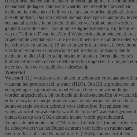
Het grootste nadeel van methanol in vergelijking met dieselbrandstof
de aanzienlijk lagere calorische waarde: met dezelfde hoeveelheid
methanol kan slechts de helft van de afstand worden afgelegd als me
dieselbrandstof. Daarom hebben methanolschepen in aanbouw teve
een aantal speciale kenmerken, omdat er veel ruimte moet worden
gepland voor de tanks - ook al om veiligheidsredenen. Bij de bouw
van de "Uthörn II" van het Alfred Wegener-instituut betekent dit dat
zogenaamde ventilatiemast, die de machinekamer en andere delen v
het schip be- en ontlucht, 15 meter hoger is dan normaal. Deze hoog
voorkomt wanneer er onverwacht toch methanol ontsnapt, dat de
methanol te dicht bij het schip begint te branden. Dergelijke extra's
kunnen ertoe leiden dat een methanolschip ongeveer 1,5 miljoen eur
meer kost dan een vergelijkbaar dieselschip.
Waterstof
Waterstof (H
) wordt op aarde alleen in gebonden vorm aangetroffen
2
waarvan het grootste deel in water (H2O). Om H2 te produceren en 
energiedrager te gebruiken, moet H2 uit chemische verbindingen
worden afgescheiden, bijvoorbeeld uit koolwaterstoffen of water. Al
er hernieuwbare energiebronnen zoals windenergie, waterkracht of
zonne-energie worden gebruikt voor elektrolyse (het splitsen van
water, zuurstof en waterstof), wordt dit "groene" waterstof genoemd
omdat deze op een CO2-neutrale manier wordt geproduceerd.
Volgens de beknopte studie "Maritime Treibstoffe" (brandstoffen vo
de scheepvaart) van het Duitse centrum voor lucht- en ruimtevaart,
Zentrum für Luft- und Raumfahrt e. V. (DLR), kan waterstof een