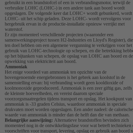
gebruikt in een brandstofcel of een in verbrandingsmotor, terwijl de
verbruikte LOHC (LOHC-) in een andere tank aan boord wordt
opgeslagen. De volgende keer dat LOHC+ wordt gebunkerd, wordt
LOHC- uit het schip geladen. Deze LOHC- wordt vervolgens voor
hergebruik ervan in de productie-installatie opnieuw verrijkt met
waterstof.
Er zijn momenteel verschillende projecten (waaronder een
samenwerkingsproject tussen H2-Industries en Lloyd's Register), die
ten doel hebben om een algemene vergunning te verkrijgen voor het
gebruik van LOHC-technologie op schepen, en die betrekking hebb
op het bijtanken van schepen, de opslag van LOHC aan boord en de
opwekking van elektriciteit aan boord.
Ammoniak
Het enige voordeel van ammoniak ten opzichte van de
bovengenoemde energiebronnen is het gebrek aan koolstof in de
samenstelling ervan: bij verbranding wordt geen kooldioxide of
koolmonoxide geproduceerd. Ammoniak is een zeer giftig gas, zelfs 
de kleinste hoeveelheden, en vereist daarom speciale
voorzorgsmaatregelen tijdens transport en opslag. Het kookpunt van
ammoniak is -33 graden Celsius, waardoor ammoniak in speciale
drukvaten moet worden opgeslagen. Een ander nadeel: de calorische
waarde van ammoniak is minder dan de helft dan die van methaan.
Belangrijke aanwijzing:
Alternatieve brandstoffen bevinden zich
momenteel nog in de ontwikkelingsfase voor wat betreft technieken 
voorschriften voor transport, levering, opslag en gebruik aan boord 