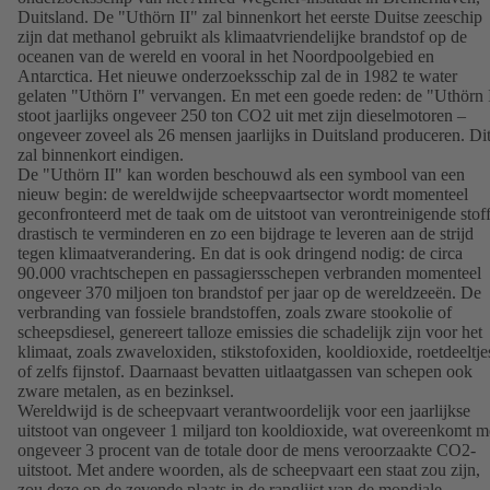
Duitsland. De "Uthörn II" zal binnenkort het eerste Duitse zeeschip
zijn dat methanol gebruikt als klimaatvriendelijke brandstof op de
oceanen van de wereld en vooral in het Noordpoolgebied en
Antarctica. Het nieuwe onderzoeksschip zal de in 1982 te water
gelaten "Uthörn I" vervangen. En met een goede reden: de "Uthörn 
stoot jaarlijks ongeveer 250 ton CO2 uit met zijn dieselmotoren –
ongeveer zoveel als 26 mensen jaarlijks in Duitsland produceren. Di
zal binnenkort eindigen.
De "Uthörn II" kan worden beschouwd als een symbool van een
nieuw begin: de wereldwijde scheepvaartsector wordt momenteel
geconfronteerd met de taak om de uitstoot van verontreinigende stof
drastisch te verminderen en zo een bijdrage te leveren aan de strijd
tegen klimaatverandering. En dat is ook dringend nodig: de circa
90.000 vrachtschepen en passagiersschepen verbranden momenteel
ongeveer 370 miljoen ton brandstof per jaar op de wereldzeeën. De
verbranding van fossiele brandstoffen, zoals zware stookolie of
scheepsdiesel, genereert talloze emissies die schadelijk zijn voor het
klimaat, zoals zwaveloxiden, stikstofoxiden, kooldioxide, roetdeeltje
of zelfs fijnstof. Daarnaast bevatten uitlaatgassen van schepen ook
zware metalen, as en bezinksel.
Wereldwijd is de scheepvaart verantwoordelijk voor een jaarlijkse
uitstoot van ongeveer 1 miljard ton kooldioxide, wat overeenkomt m
ongeveer 3 procent van de totale door de mens veroorzaakte CO2-
uitstoot. Met andere woorden, als de scheepvaart een staat zou zijn,
zou deze op de zevende plaats in de ranglijst van de mondiale