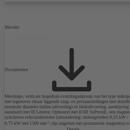
Movitec
Documenten
Meertraps, verticale hogedruk-centrifugaalpomp van het type leden
met tegenover elkaar liggende zuig- en persaansluitingen met dezelf
nominale diameter (inline-uitvoering) en blokuitvoering, aandrijving
standaard met IE3-motor. Optioneel met KSB SuPremE, een magnee
synchroon-reluctantiemotor (uitzondering: motorgrootten 0,55 kW /
0,75 kW met 1500 min⁻¹ zijn uitgerust met permanente magneten) v
efficiëntieklasse IE4/IE5 volgens IEC TS 60034-30-2: 2016, voor be
Details