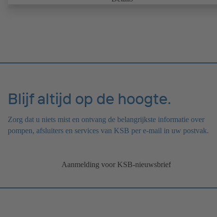
tegenflens. Aansluitingen conform EN, ASME of JIS. Brandveilighei
en -certificering volgens API 607. Emissiegedrag getest en gecertific
conform EN ISO 15848-1. ATEX-ontwerp conform richtlijn 2014/3
Blijf altijd op de hoogte.
Zorg dat u niets mist en ontvang de belangrijkste informatie over
pompen, afsluiters en services van KSB per e-mail in uw postvak.
Aanmelding voor KSB-nieuwsbrief