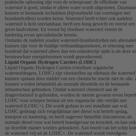
praktische oplossing zijn voor de scheepvaart: de efficiëntie van
waterstof is goed, omdat er alleen water wordt uitgestoten. Daarnaas
kunnen er bestaande technieken (bijvoorbeeld van voertuigen met
brandstofcellen) worden benut. Waterstof heeft echter ook nadelen:
waterstof is licht ontvlambaar, heeft een hoog gewicht en vereist een
groot laadvolume. En vooral bij vloeibare waterstof vereist de
hantering ervan specialistische kennis.
Ondanks de nadelen zouden waterstof-brandstofcellen een alternatie
kunnen zijn voor de huidige verbrandingsmotoren, er rekening mee
houdend dat waterstof alleen dan een emissievrije optie is als deze ui
hernieuwbare energiebronnen wordt geproduceerd.
Liquid Organic Hydrogen Carriers (LOHC)
Liquid Organic Hydrogen Carriers (vloeibare organische
waterstofdragers, LOHC) zijn vloeistoffen op oliebasis die waterstof
kunnen opslaan door middel van een chemische reactie met de olie. 
kunnen worden behandeld als normale dieselolie en de bestaande
infrastructuur gebruiken. Omdat waterstof chemisch aan de
dragervloeistof is gebonden, worden de meeste gevaren ervan beperk
LOHC voor schepen bestaat uit een organische olie verrijkt met
waterstof (LOHC+). Dit wordt gedaan in een installatie aan wal.
LOHC gedraagt zich vergelijkbaar met diesel wat betreft opslag,
transport en hantering, en heeft ongeveer hetzelfde risiconiveau als
normale diesel voor wat betreft brandgevaar en toxiciteit, en kan ook
op dezelfde manier worden gebunkerd. Aan boord van het schip ko
de waterstof vrij uit de LOHC+. De waterstof wordt vervolgens