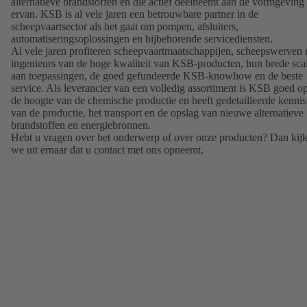
alternatieve brandstoffen en die actief deelneemt aan de vormgeving
ervan. KSB is al vele jaren een betrouwbare partner in de
scheepvaartsector als het gaat om pompen, afsluiters,
automatiseringsoplossingen en bijbehorende servicediensten.
Al vele jaren profiteren scheepvaartmaatschappijen, scheepswerven 
ingenieurs van de hoge kwaliteit van KSB-producten, hun brede sca
aan toepassingen, de goed gefundeerde KSB-knowhow en de beste
service. Als leverancier van een volledig assortiment is KSB goed o
de hoogte van de chemische productie en heeft gedetailleerde kennis
van de productie, het transport en de opslag van nieuwe alternatieve
brandstoffen en energiebronnen.
Hebt u vragen over het onderwerp of over onze producten? Dan kij
we uit ernaar dat u contact met ons opneemt.