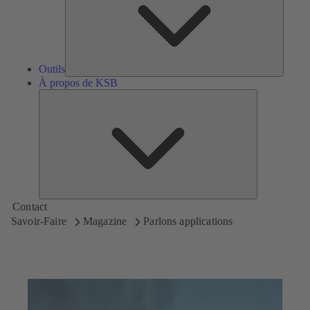
Outils
À propos de KSB
À
propos
de
KSB
Contact
Savoir-Faire
Magazine
Parlons applications