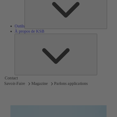
Outils
À propos de KSB
À
propos
de
KSB
Contact
Savoir-Faire
Magazine
Parlons applications