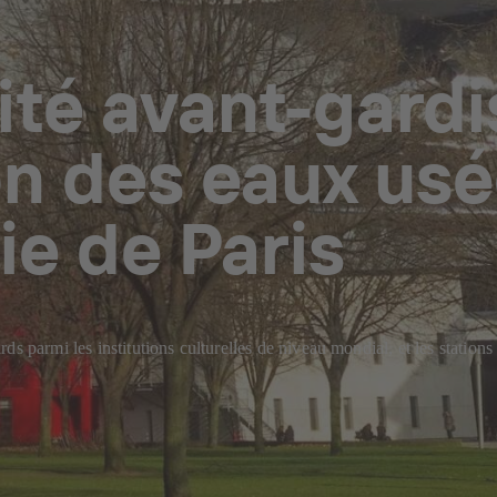
ité avant-gardi
n des eaux usé
e de Paris
ds parmi les institutions culturelles de niveau mondial, et les statio