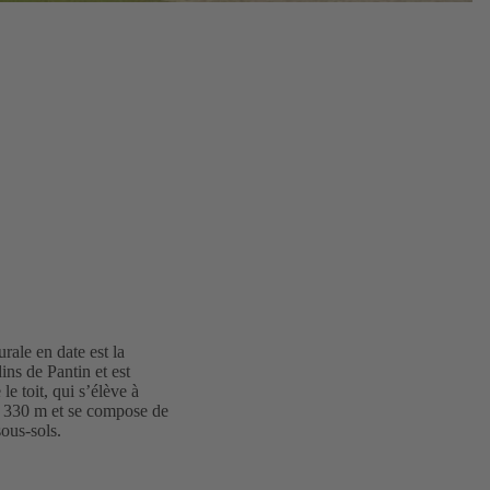
rale en date est la
ins de Pantin et est
 toit, qui s’élève à
r 330 m et se compose de
ous-sols.