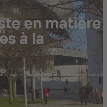
ste en matière
es à la
ns de relevage pour eaux usées SRL ainsi que les surpresseurs de KSB 