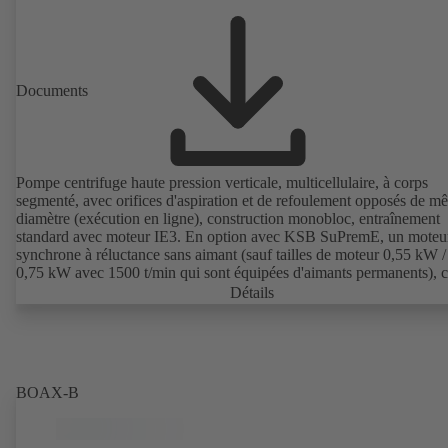
Documents
Pompe centrifuge haute pression verticale, multicellulaire, à corps
segmenté, avec orifices d'aspiration et de refoulement opposés de m
diamètre (exécution en ligne), construction monobloc, entraînement
standard avec moteur IE3. En option avec KSB SuPremE, un moteu
synchrone à réluctance sans aimant (sauf tailles de moteur 0,55 kW /
0,75 kW avec 1500 t/min qui sont équipées d'aimants permanents), c
de rendement IE4/IE5 selon CEI TS 60034-30-2:2016, pour le
Détails
fonctionnement avec variateur de fréquence KSB PumpDrive 2 ou
PumpDrive 2 Eco sans capteur de position rotorique. Points de fixat
suivant EN 50347, dimensions extérieures suivant DIN V 42673 (07
2011). Version ATEX disponible.
BOAX-B