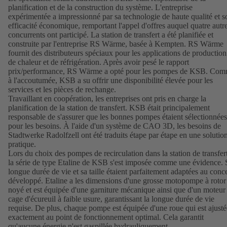
planification et de la construction du système. L'entreprise
expérimentée a impressionné par sa technologie de haute qualité et s
efficacité économique, remportant l'appel d'offres auquel quatre autr
concurrents ont participé. La station de transfert a été planifiée et
construite par l'entreprise RS Wärme, basée à Kempten. RS Wärme
fournit des distributeurs spéciaux pour les applications de production
de chaleur et de réfrigération. Après avoir pesé le rapport
prix/performance, RS Wärme a opté pour les pompes de KSB. Co
à l'accoutumée, KSB a su offrir une disponibilité élevée pour les
services et les pièces de rechange.
Travaillant en coopération, les entreprises ont pris en charge la
planification de la station de transfert. KSB était principalement
responsable de s'assurer que les bonnes pompes étaient sélectionnées
pour les besoins. À l'aide d'un système de CAO 3D, les besoins de
Stadtwerke Radolfzell ont été traduits étape par étape en une solutio
pratique.
Lors du choix des pompes de recirculation dans la station de transfert
la série de type Etaline de KSB s'est imposée comme une évidence. 
longue durée de vie et sa taille étaient parfaitement adaptées au conc
développé. Etaline a les dimensions d'une grosse motopompe à rotor
noyé et est équipée d'une garniture mécanique ainsi que d'un moteur
cage d'écureuil à faible usure, garantissant la longue durée de vie
requise. De plus, chaque pompe est équipée d'une roue qui est ajusté
exactement au point de fonctionnement optimal. Cela garantit
qu'aucune énergie n'est gaspillée hydrauliquement.