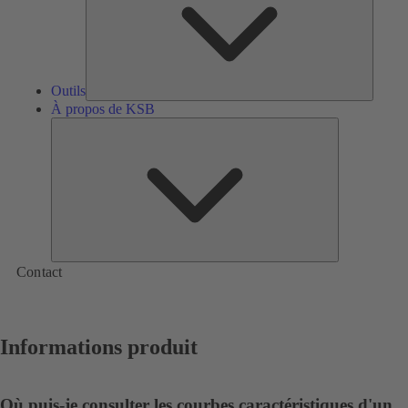
Outils
À propos de KSB
À
propos
de
KSB
Contact
Informations produit
Où puis-je consulter les courbes caractéristiques d'un