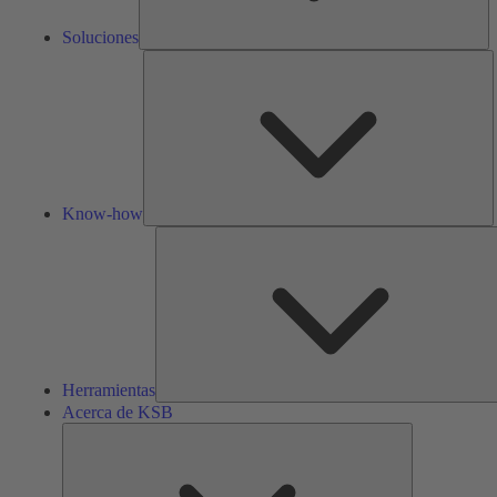
Soluciones
K
h
Know-how
Herramientas
Acerca de KSB
Acerca
de
KSB