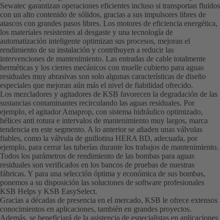
Sewatec garantizan operaciones eficientes incluso si transportan fluidos
con un alto contenido de sólidos, gracias a sus impulsores libres de
atascos con grandes pasos libres. Los motores de eficiencia energética,
los materiales resistentes al desgaste y una tecnología de
automatización inteligente optimizan sus procesos, mejoran el
rendimiento de su instalación y contribuyen a reducir las
intervenciones de mantenimiento. Las entradas de cable totalmente
herméticas y los cierres mecánicos con muelle cubierto para aguas
residuales muy abrasivas son solo algunas características de diseño
especiales que mejoran aún más el nivel de fiabilidad ofrecido.
Los mezcladores y agitadores de KSB favorecen la degradación de las
sustancias contaminantes recirculando las aguas residuales. Por
ejemplo, el agitador Amaprop, con sistema hidráulico optimizado,
hélices anti rotura e intervalos de mantenimiento muy largos, marca
tendencia en este segmento. A lo anterior se añaden unas válvulas
fiables, como la válvula de guillotina HERA BD, adecuada, por
ejemplo, para cerrar las tuberías durante los trabajos de mantenimiento.
Todos los parámetros de rendimiento de las bombas para aguas
residuales son verificados en los bancos de pruebas de nuestras
fábricas. Y para una selección óptima y económica de sus bombas,
ponemos a su disposición las soluciones de software profesionales
KSB Helps y KSB EasySelect.
Gracias a décadas de presencia en el mercado, KSB le ofrece extensos
conocimientos en aplicaciones, también en grandes proyectos.
Además, se beneficiará de la asistencia de especialistas en aplicaciones