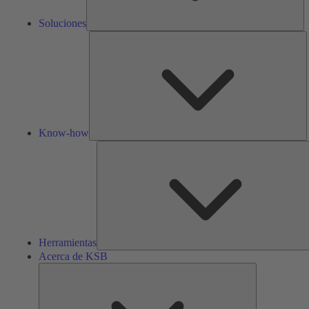
Soluciones
K
h
Know-how
Herramientas
Acerca de KSB
Acerca
de
KSB