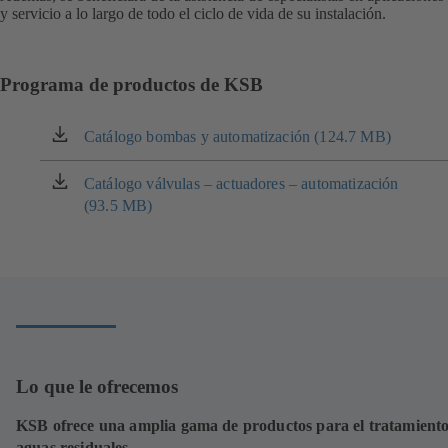
y servicio a lo largo de todo el ciclo de vida de su instalación.
Programa de productos de KSB
Catálogo bombas y automatización (124.7 MB)
(se
abre
en
Catálogo válvulas – actuadores – automatización
(se
una
(93.5 MB)
abre
nueva
en
pestaña)
una
nueva
pestaña)
Lo que le ofrecemos
KSB ofrece una amplia gama de productos para el tratamiento
aguas residuales