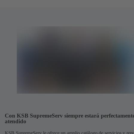
Con KSB SupremeServ siempre estará perfectament
atendido
KSB SupremeServ le ofrece un amplio catálogo de servicios y rep