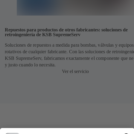
Repuestos para productos de otros fabricantes: soluciones de
retroingeniería de KSB SupremeServ
Soluciones de repuestos a medida para bombas, válvulas y equipos
rotativos de cualquier fabricante. Con las soluciones de retroingeni
KSB SupremeServ, fabricamos exactamente el componente que nec
y justo cuando lo necesita.
Ver el servicio