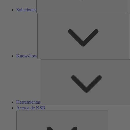
Soluciones
K
h
Know-how
Herramientas
Acerca de KSB
Acerca
de
KSB