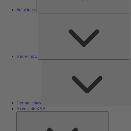
Soluciones
K
h
Know-how
Herramientas
Acerca de KSB
Acerca
de
KSB