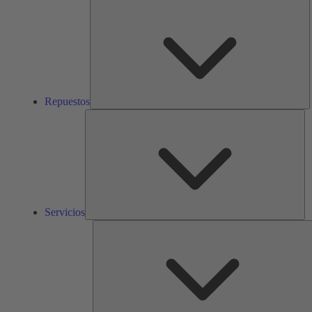
R
Repuestos
Ser
Servicios
S