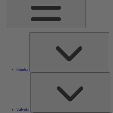
Bom
Bombas
Vál
Válvulas