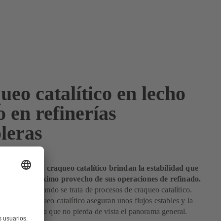
eo catalítico en lecho
o en refinerías
leras
e KSB para craqueo catalítico brindan la estabilidad que
a sacar el máximo provecho de sus operaciones de refinado.
ia es clave cuando se trata de procesos de craqueo catalítico.
as para craqueo catalítico aseguran unos flujos estables y la
ibilidad, para que no pierda de vista el panorama general.