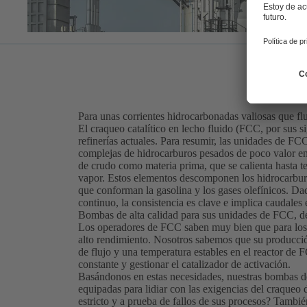
Para unas corrientes hidrocarbonadas valiosas que f
El craqueo catalítico en lecho fluido (FCC, por sus s
refinerías actuales. Para resumir, las unidades de FC
complejas de hidrocarburos pesados de poco valor en
de crudo como materia prima, que se calienta hasta t
vapor. Estos elementos descomponen los hidrocarburo
que conforman la gasolina y los gases olefínicos. D
continuo, la consistencia es clave e implica caudale
Bombas de alta calidad para sus unidades de FCC, d
Los operadores de FCC saben muy bien que para los 
alto rendimiento. Nosotros sabemos que su producció
de flujo y una temperatura estables en el reactor de
constante y gestionar el catalizador de activación.
Basándonos en estas necesidades, nuestras bombas de
equipadas para lidiar con las exigencias del craqueo
estricto y a prueba de fallos de sus procesos? Tambi