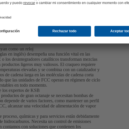
luyan como un reloj
iglas en inglés) desempeña una función vital en las
C o los desintegradores catalíticos transforman mezclas
 productos ligeros muy valiosos. El craqueo requiere
emperaturas elevadas y se combina con un catalizador y
s de cadena larga en las moléculas de cadena corta
ado que las unidades de FCC operan en régimen de ciclo
s estables en todo momento.
e los expertos de KSB
productos de gran octanaje se necesitan bombas de
n depende de varios factores, como mantener un perfil
 FCC, alcanzar una velocidad de alimentación de vapor
 proceso, químicas y para servicios están debidamente
 de hidrocarburos. Necesita un control de emisiones
én contamos con soluciones que contienen los