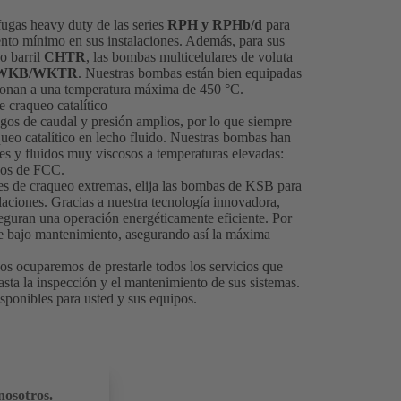
fugas heavy duty de las series
RPH y RPHb/d
para
ento mínimo en sus instalaciones. Además, para sus
o barril
CHTR
, las bombas multicelulares de voluta
WKB/WKTR
. Nuestras bombas están bien equipadas
cionan a una temperatura máxima de 450 °C.
e craqueo catalítico
os de caudal y presión amplios, por lo que siempre
ueo catalítico en lecho fluido. Nuestras bombas han
les y fluidos muy viscosos a temperaturas elevadas:
esos de FCC.
nes de craqueo extremas, elija las bombas de KSB para
laciones. Gracias a nuestra tecnología innovadora,
seguran una operación energéticamente eficiente. Por
de bajo mantenimiento, asegurando así la máxima
nos ocuparemos de prestarle todos los servicios que
hasta la inspección y el mantenimiento de sus sistemas.
isponibles para usted y sus equipos.
nosotros.