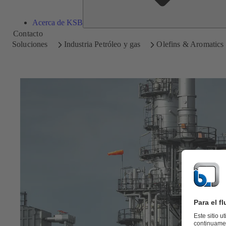
Acerca de KSB
Contacto
Soluciones
Industria Petróleo y gas
Olefins & Aromatics