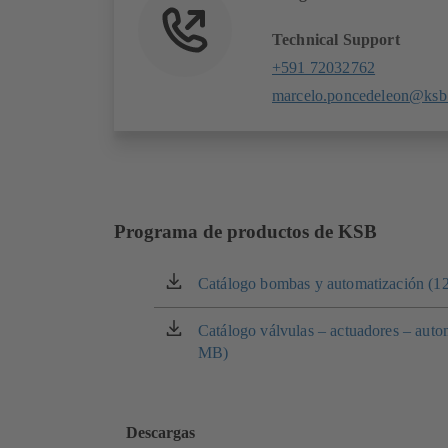
Technical Support
+591 72032762
marcelo.poncedeleon@ksb
Programa de productos de KSB
Catálogo bombas y automatización (1
(se
abre
en
Catálogo válvulas – actuadores – auto
(se
una
MB)
abre
nueva
en
pestaña)
una
nueva
Descargas
pestaña)