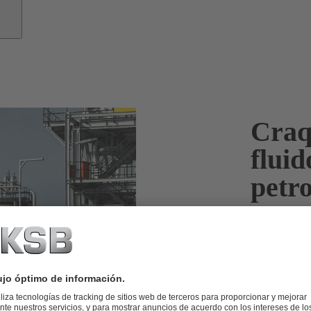
Craqu
fluid
petro
Las bombas d
necesita par
La consistenc
Nuestras bomb
máxima dispon