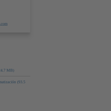
.com
24.7 MB)
matización (93.5