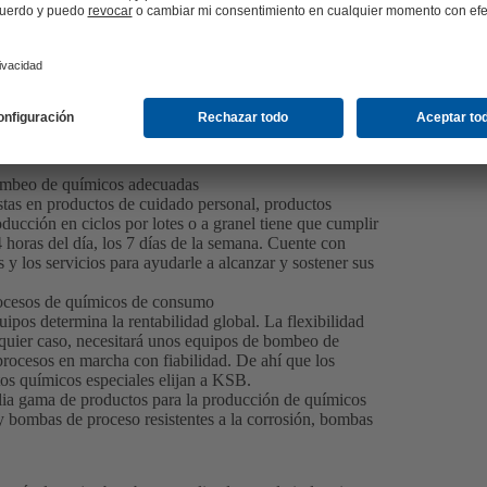
bombeo de químicos adecuadas
istas en productos de cuidado personal, productos
oducción en ciclos por lotes o a granel tiene que cumplir
4 horas del día, los 7 días de la semana. Cuente con
 y los servicios para ayudarle a alcanzar y sostener sus
ocesos de químicos de consumo
quipos determina la rentabilidad global. La flexibilidad
alquier caso, necesitará unos equipos de bombeo de
rocesos en marcha con fiabilidad. De ahí que los
os químicos especiales elijan a KSB.
lia gama de productos para la producción de químicos
bombas de proceso resistentes a la corrosión, bombas