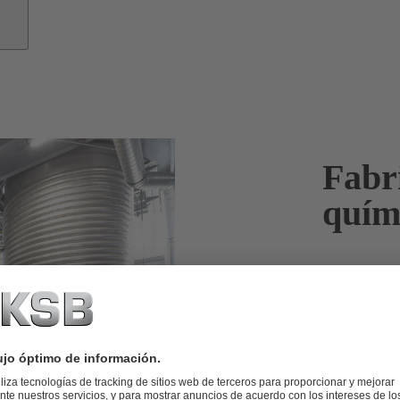
Fabr
quím
Las bombas 
unos procesos
La producción
higiénica, ef
satisfacer to
y superar sus