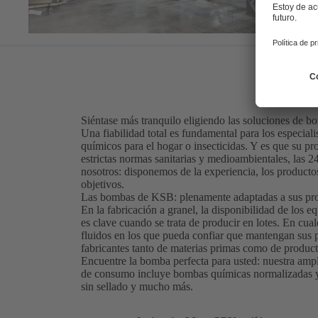
Siéntase más tranquilo eligiendo las soluciones de 
Una fiabilidad total es fundamental para los especial
químicos para el hogar o insecticidas. Y es que su pr
estrictas normas sanitarias y medioambientales, las 2
nosotros: disponemos de la experiencia, los productos
objetivos.
Las bombas de KSB: plenamente adaptadas a sus pr
En la fabricación a granel, la disponibilidad de los e
es clave cuando se trata de producir en lotes. En cu
fluidos en los que pueda confiar que mantengan sus p
fabricantes tanto de materias primas como de product
Encuentre la bomba perfecta para usted: nuestra amp
de consumo incluye bombas químicas normalizadas y 
sin sellado y mucho más.