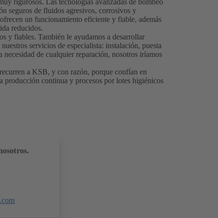
n muy rigurosos. Las tecnologías avanzadas de bombeo
n seguros de fluidos agresivos, corrosivos y
ofrecen un funcionamiento eficiente y fiable, además
vida reducidos.
os y fiables. También le ayudamos a desarrollar
nuestros servicios de especialista: instalación, puesta
a necesidad de cualquier reparación, nosotros iríamos
 recurren a KSB, y con razón, porque confían en
na producción continua y procesos por lotes higiénicos
nosotros.
.com