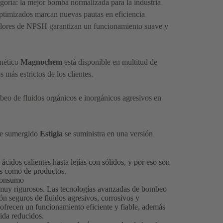
tegoría: la mejor bomba normalizada para la industria
ptimizados marcan nuevas pautas en eficiencia
valores de NPSH garantizan un funcionamiento suave y
gnético
Magnochem
está disponible en multitud de
 más estrictos de los clientes.
beo de fluidos orgánicos e inorgánicos agresivos en
eje sumergido
Estigia
se suministra en una versión
idos calientes hasta lejías con sólidos, y por eso son
sos como de productos.
consumo
n muy rigurosos. Las tecnologías avanzadas de bombeo
n seguros de fluidos agresivos, corrosivos y
ofrecen un funcionamiento eficiente y fiable, además
vida reducidos.