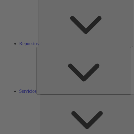
R
Repuestos
Ser
Servicios
S