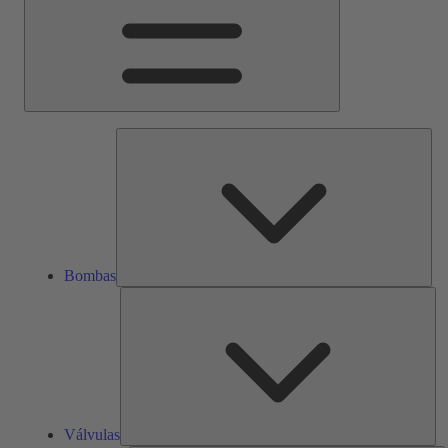
Bom
Bombas
Vál
Válvulas