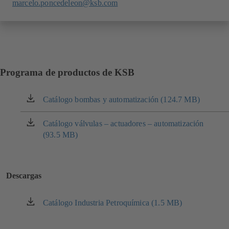
marcelo.poncedeleon@ksb.com
Programa de productos de KSB
Catálogo bombas y automatización (124.7 MB)
(se
abre
en
Catálogo válvulas – actuadores – automatización
(se
una
(93.5 MB)
abre
nueva
en
pestaña)
una
nueva
Descargas
pestaña)
Catálogo Industria Petroquímica (1.5 MB)
(se
abre
en