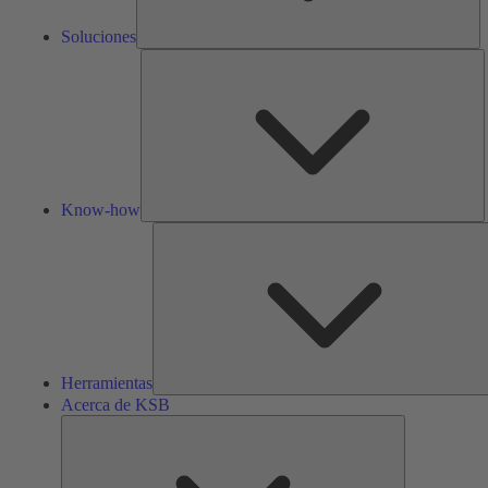
Soluciones
K
h
Know-how
Herramientas
Acerca de KSB
Acerca
de
KSB