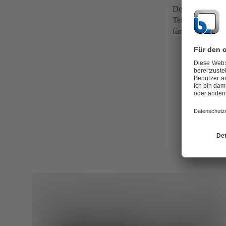
Der Stator wird 
Teil einer elektr
für die Induktion