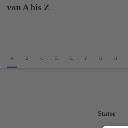
von A bis Z
A
B
C
D
E
F
G
H
Stator