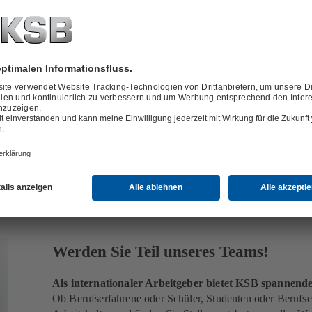
bei Elektromotoren auch als Ständer bezeichnet und ist ein feststehende
ischen Maschine. Er fungiert meist zugleich als
Gehäuse
und dient als 
sspulen. Das Gegenteil ist der
Rotor
.
Werden Sie Teil unseres Teams!
Als internationaler Arbeitgeber bietet KSB spannen
Ob Berufserfahrene oder Schüler, Studenten oder Berufsei