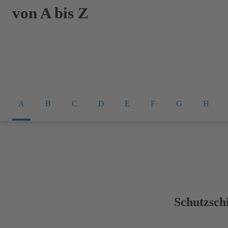
von A bis Z
A
B
C
D
E
F
G
H
Schutzsch