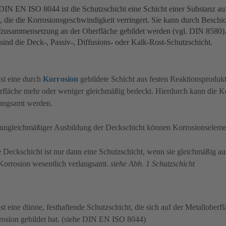
IN EN ISO 8044 ist die Schutzschicht eine Schicht einer Substanz auf
, die die Korrosionsgeschwindigkeit verringert. Sie kann durch Beschi
fzusammensetzung an der Oberfläche gebildet werden (vgl. DIN 8580)
sind die Deck-, Passiv-, Diffusions- oder Kalk-Rost-Schutzschicht.
ist eine durch
Korrosion
gebildete Schicht aus festen Reaktionsproduk
fläche mehr oder weniger gleichmäßig bedeckt. Hierdurch kann die K
langsamt werden.
 ungleichmäßiger Ausbildung der Deckschicht können Korrosionseleme
 Deckschicht ist nur dann eine Schutzschicht, wenn sie gleichmäßig aus
Korrosion wesentlich verlangsamt.
siehe Abb. 1 Schutzschicht
ist eine dünne, festhaftende Schutzschicht, die sich auf der Metalloberf
rosion gebildet hat. (siehe DIN EN ISO 8044)