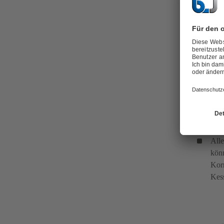
Lös
Der 
frei
bez
Alle
könn
Korr
Kess