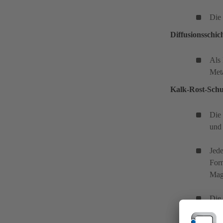
Die 
Diffusionsschic
Als 
Meta
Kalk-Rost-Schu
Die 
und 
Jede
Form
Mag
Die
fre