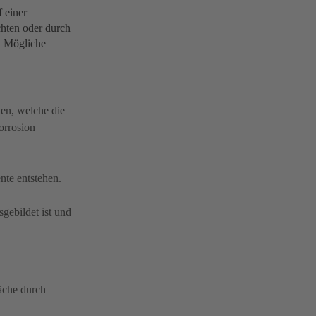
 einer
chten oder durch
. Mögliche
ten, welche die
orrosion
nte entstehen.
gebildet ist und
läche durch