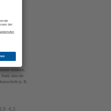
r zugehörigen
ohlensäure
nsäure besitzen,
Stahl, dass die
utzschicht (z. B.