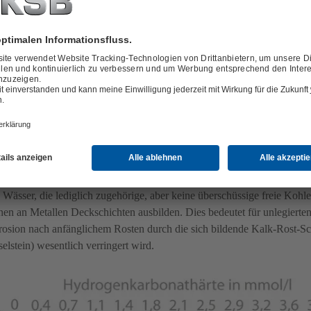
ung gehalten werden (Kalk-Kohlensäure-Gleichgewicht).
Anteil an freier Kohlensäure, der im Wasser über der Konzentration de
en Kohlensäure enthalten ist, wird als überschüssige oder aggressive K
eichnet.
 Wässer, die lediglich zugehörige, aber keine überschüssige freie Kohle
en an Metallen Deckschichten ausbilden. Dies bedeutet für unlegierten 
osion nach anfänglichem Rosten durch die sich bildende Kalk-Rost-Sch
elstein) wesentlich verringert wird.