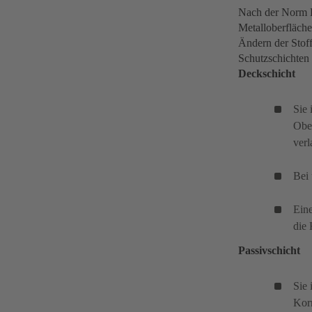
Nach der Norm D
Metalloberfläche
Ändern der Stof
Schutzschichten 
Deckschicht
Sie 
Ober
ver
Bei
Eine
die 
Passivschicht
Sie 
Kor