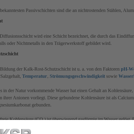
bekanntesten Passivschichten sind die an nichtrostenden Stählen, Alu
ht
Diffusionsschicht wird eine Schicht bezeichnet, die durch das Eindiffu
lls oder Nichtmetalls in den Trägerwerkstoff gebildet wird.
tzschicht
Bildung der Kalk-Rost-Schutzschicht ist u. a. von den Faktoren
pH-We
Salzgehalt,
Temperatur
,
Strömungsgeschwindigkeit
sowie
Wasser
s in der Natur vorkommende Wasser hat einen Gehalt an Kohlensäure, d
 ihrer Anionen vorliegt. Diese gebundene Kohlensäure ist als Calciu
nesiumkarbonat gebunden.
 freie Kohlensäure (CO
) ist überwiegend gasförmig im Wasser gelöst. 
2
ie Kohlensäure bewirkt, dass die Hydrogenkarbonate entsprechend dem