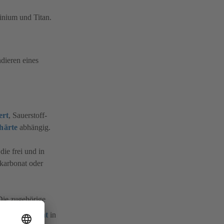
minium und Titan.
ndieren eines
rt
, Sauerstoff-
härte
abhängig.
ie frei und in
mkarbonat oder
Die zugehörige
Gleichgewicht
in