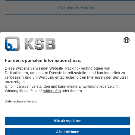
Zu unseren Werten
Alle Stellenangebote
Presse & Aktuelles
Innovation
Social Media
Petrochemie und Chemie
Energie
Allgemeine Industrie
Gebäudetechnik
Wasser
Bergbau