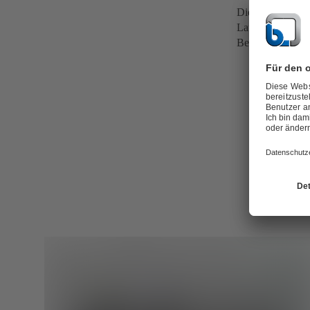
Die Flusslinie be
Laufrades. Bei R
Berechnung von 