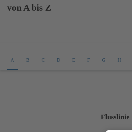
von A bis Z
A
B
C
D
E
F
G
H
Flusslinie