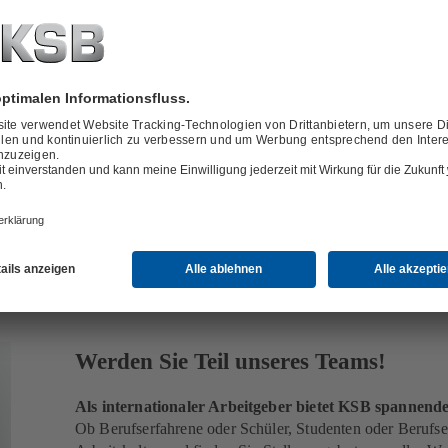
zeichnet die zirkulare Projektion einer
Stromlinie
in die
Meridianschn
otation dieser Flusslinie um die Drehachse entsteht die sog. Flussfläche
Laufrädern für Kreiselpumpen wichtig ist (siehe
Strömungsprofil
)
Werden Sie Teil unseres Teams!
Als internationaler Arbeitgeber bietet KSB spannen
Ob Berufserfahrene oder Schüler, Studenten oder Berufsei