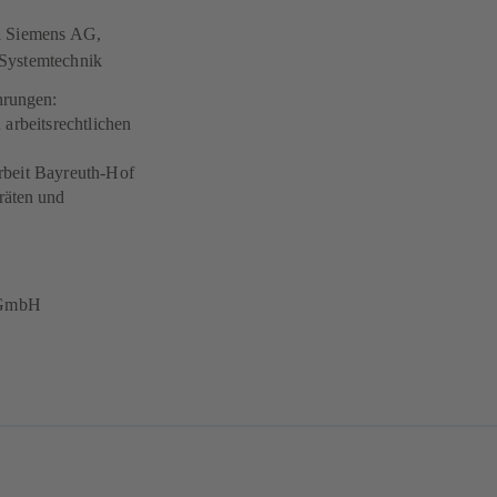
i Siemens AG,
Systemtechnik
hrungen:
 arbeitsrechtlichen
rbeit Bayreuth-Hof
räten und
l GmbH