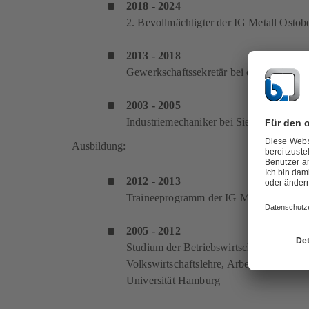
2018 - 2024
2. Bevollmächtigter der IG Metall Ostob
2013 - 2018
Gewerkschaftssekretär bei der IG Metall
2003 - 2005
Industriemechaniker bei Siemens AG in
Ausbildung:
2012 - 2013
Traineeprogramm der IG Metall
2005 - 2012
Studium der Betriebswirtschaftslehre,
Volkswirtschaftslehre, Arbeitsrecht und 
Universität Hamburg