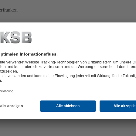
erfranken
 Nürnberg
Soziologie an der