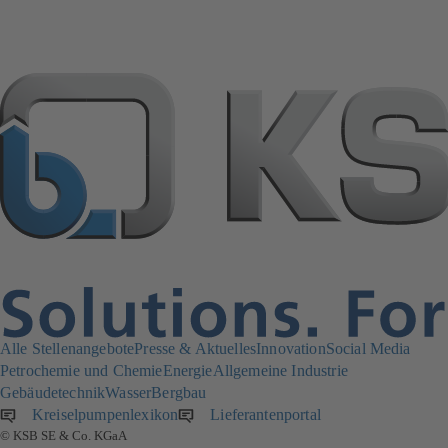
Alle Stellenangebote
Presse & Aktuelles
Innovation
Social Media
Petrochemie und Chemie
Energie
Allgemeine Industrie
Gebäudetechnik
Wasser
Bergbau
Kreiselpumpenlexikon
Lieferantenportal
(öffnet
© KSB SE & Co. KGaA
in