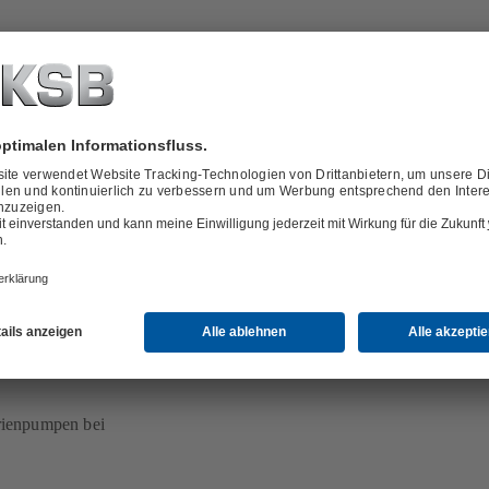
utigen) KSB SE &
andorts
E & Co. KGaA
rer bei der KSB
rienpumpen bei