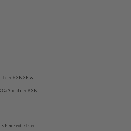
nthal der KSB SE &
. KGaA und der KSB
rts Frankenthal der