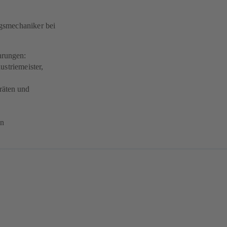
gsmechaniker bei
hrungen:
ustriemeister,
räten und
en