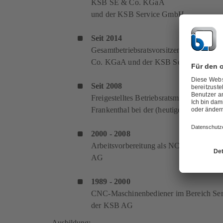
KSB SE & Co. KGaA
und der KSB Service GmbH
Seit 2014
Gesamtbetriebsratsvorsitzender der (he
Co. KGaA und der KSB Service GmbH
Seit 2008
Freigestelltes Betriebsratsmitglied des St
Frankenthal bei der (heutigen) KSB S
2000 - 2008
Arbeitsvorbereitung als NC-Programmie
AG
1989 - 2000
CNC-Maschinenbediener im Bereich Se
der KSB AG
Ausbildung: