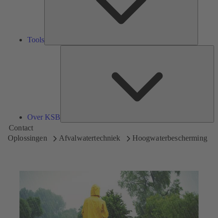
Tools
Ov
K
Over KSB
Contact
Oplossingen
Afvalwatertechniek
Hoogwaterbescherming