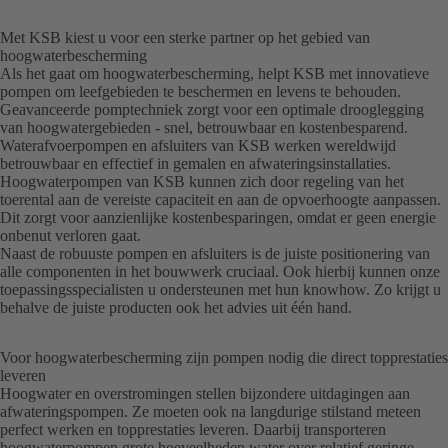
Met KSB kiest u voor een sterke partner op het gebied van
hoogwaterbescherming
Als het gaat om hoogwaterbescherming, helpt KSB met innovatieve
pompen om leefgebieden te beschermen en levens te behouden.
Geavanceerde pomptechniek zorgt voor een optimale drooglegging
van hoogwatergebieden - snel, betrouwbaar en kostenbesparend.
Waterafvoerpompen en afsluiters van KSB werken wereldwijd
betrouwbaar en effectief in gemalen en afwateringsinstallaties.
Hoogwaterpompen van KSB kunnen zich door regeling van het
toerental aan de vereiste capaciteit en aan de opvoerhoogte aanpassen.
Dit zorgt voor aanzienlijke kostenbesparingen, omdat er geen energie
onbenut verloren gaat.
Naast de robuuste pompen en afsluiters is de juiste positionering van
alle componenten in het bouwwerk cruciaal. Ook hierbij kunnen onze
toepassingsspecialisten u ondersteunen met hun knowhow. Zo krijgt u
behalve de juiste producten ook het advies uit één hand.
Voor hoogwaterbescherming zijn pompen nodig die direct topprestaties
leveren
Hoogwater en overstromingen stellen bijzondere uitdagingen aan
afwateringspompen. Ze moeten ook na langdurige stilstand meteen
perfect werken en topprestaties leveren. Daarbij transporteren
hoogwaterpompen grote hoeveelheden water over relatief geringe