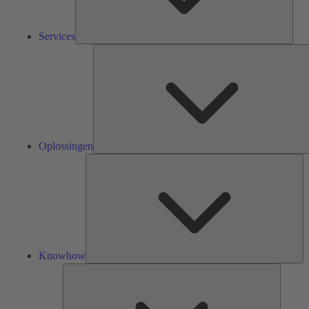
Services
Oplossingen
Kn
Knowhow
Tools