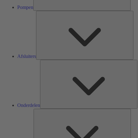
Pompen
Afsl
Afsluiters
O
Onderdelen
Serv