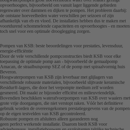
opvoerhoogtes, bijvoorbeeld om vanuit lager liggende gebieden
regenwater over dammen en dijken te pompen. Het probleem daarbij:
de ontstane hoeveelheden water verschillen per seizoen of zijn
afhankelijk van eb en vloed. De installaties hebben dus te maken met
voortdurend schommelende capaciteiten en opvoerhoogtes - en moeten
toch snel voor een optimale drooglegging zorgen.
Pompen van KSB: beste beoordelingen voor prestaties, levensduur,
energie-efficiëntie
Door de vele verschillende pompconstructies biedt KSB voor elke
toepassing de optimale pomp aan - bijvoorbeeld de gemaalpomp
Amacan, de straalbuispomp SEZ of de pomp met spiraalvormig huis
Beveron.
Hoogwaterpompen van KSB zijn leverbaar met glijlagers van
verschillende robuuste materialen, bijvoorbeeld slijtvaste keramische
Residur®-lagers, die door het verpompte medium zelf worden
gesmeerd. Dit maakt ze bijzonder efficiënt en milieuvriendelijk.
Bovendien beschikken waterafvoerpompen van KSB over waaiers met
grote vrije doorgangen, die niet verstopt raken. Vóór het definitieve
gebruik worden de overeengekomen prestatiegegevens van de pompen
op de eigen testvelden van KSB gecontroleerd.
Robuuste pompen en afsluiters alleen garanderen nog
geen perfect werkende installatie. Daarom biedt KSB voor
adviesbureaus, installatiebouwers en exploitanten talrijke technische