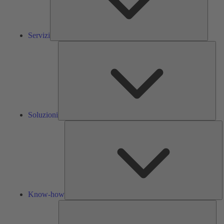
Servizi
Solu
Soluzioni
K
h
Know-how
Str