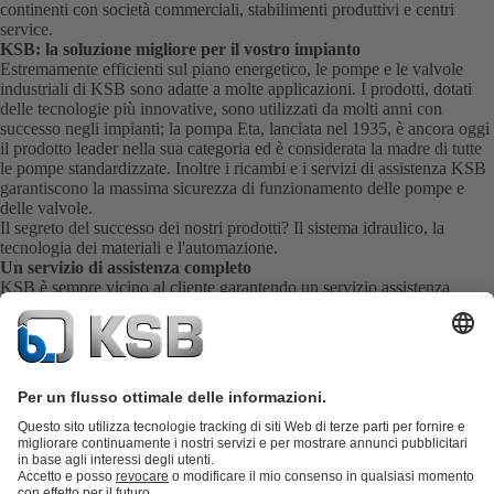
continenti con società commerciali, stabilimenti produttivi e centri
service.
KSB: la soluzione migliore per il vostro impianto
Estremamente efficienti sul piano energetico, le pompe e le valvole
industriali di KSB sono adatte a molte applicazioni. I prodotti, dotati
delle tecnologie più innovative, sono utilizzati da molti anni con
successo negli impianti; la pompa Eta, lanciata nel 1935, è ancora oggi
il prodotto leader nella sua categoria ed è considerata la madre di tutte
le pompe standardizzate. Inoltre i ricambi e i servizi di assistenza KSB
garantiscono la massima sicurezza di funzionamento delle pompe e
delle valvole.
Il segreto del successo dei nostri prodotti? Il sistema idraulico, la
tecnologia dei materiali e l'automazione.
Un servizio di assistenza completo
KSB è sempre vicino al cliente garantendo un servizio assistenza
completo. Il servizio di assistenza KSB si occupa della messa in
funzione, dell'ispezione e della manutenzione delle pompe, delle
valvole e degli impianti direttamente in loco. KSB garantisce inoltre
una fornitura rapida dei ricambi.