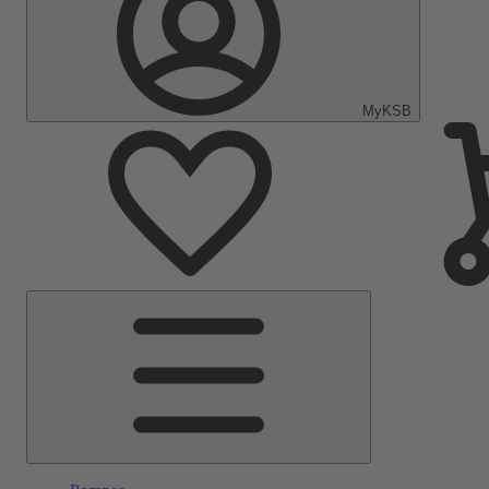
MyKSB
Menu
principal