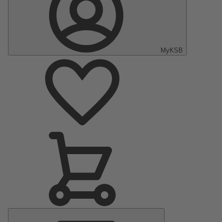
MyKSB
Menu
principal