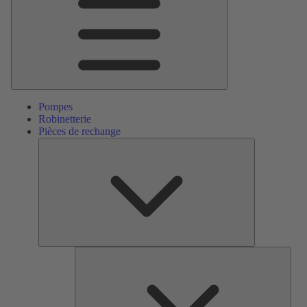
Pompes
Robinetterie
Pièces de rechange
Pièces
de
rechange
Serv