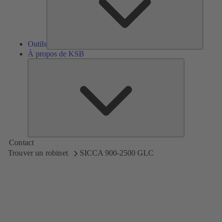
Outils
À propos de KSB
À
propos
de
KSB
Contact
Trouver un robinet
SICCA 900-2500 GLC