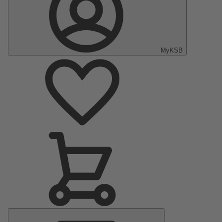
MyKSB
Menu
principal