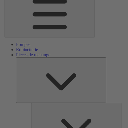
Pompes
Robinetterie
Pièces de rechange
Pièces
de
rechange
Serv