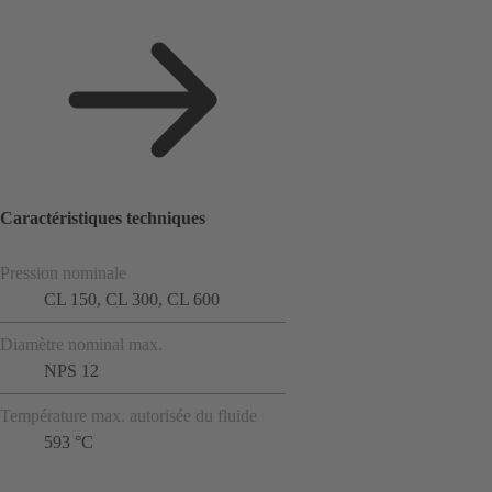
Caractéristiques techniques
Pression nominale
CL 150, CL 300, CL 600
Diamètre nominal max.
NPS 12
Température max. autorisée du fluide
593 °C