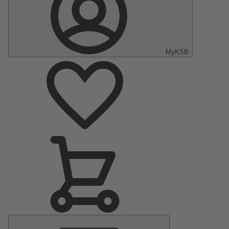
MyKSB
Menu
principal