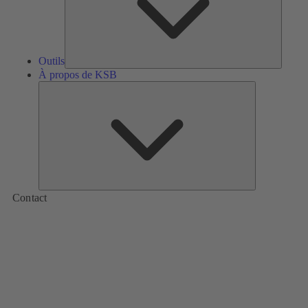
Outils
À propos de KSB
À
propos
de
KSB
Contact