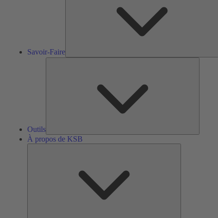
Savoir-Faire
Outils
Outils
À propos de KSB
À
propos
de
KSB