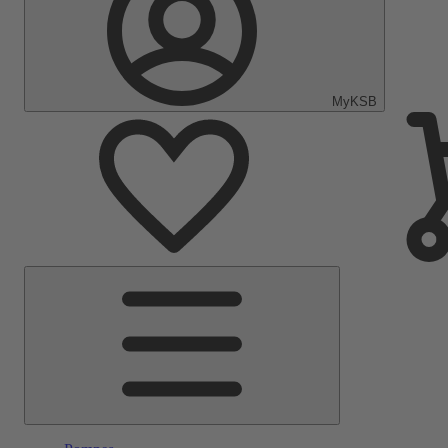
MyKSB
Menu
principal