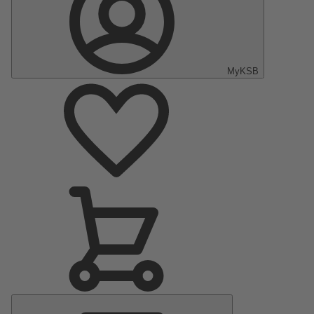
MyKSB
Menu
principal