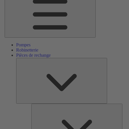
Pompes
Robinetterie
Pièces de rechange
Pièces
de
rechange
Serv