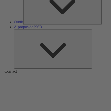
Outils
À propos de KSB
À
propos
de
KSB
Contact